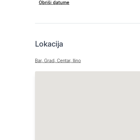
Obriši datume
Lokacija
Bar, Grad, Centar, Ilino