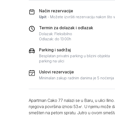
Zlatar
Način rezervacije
Upit
- Možete izvršiti rezervaciju nakon što v
Termin za dolazak i odlazak
Dolazak: Fleksibilno
Odlazak: do 13:00h
Parking i sadržaj
Besplatan privatni parking u blizini objekta
parking na ulici
Uslovi rezervacije
Minimalan zakup radnim danima je 5 noćenja
Apartman Cako 77 nalazi se u Baru, u ulici Ilino
njegova površina iznosi 53㎡. U njemu može da
smešten na petom spratu. Jutro u ovom smešta