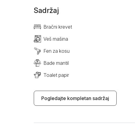
Sadržaj
Bračni krevet
Veš mašina
Fen za kosu
Bade mantil
Toalet papir
Pogledajte kompletan sadržaj