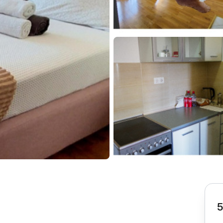
Subotica
Nova Varoš
Valjevo
Uvac
Kruševac
Pirot
Novi Pazar
Zrenjanin
Vršac
Gornji Milanovac
Raška
Leskovac
Bor
Požarevac
Senta
Požega
Sremska
Ljubovija
Mitrovica
Topola
Bela Crkva
Negotin
Bačka Palanka
Ćuprija
Kanjiža
Temerin
Novi Bečej
Mali Zvornik
5
Kosmaj
Golija
Bačka Topola