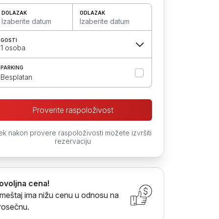
DOLAZAK
ODLAZAK
Izaberite datum
Izaberite datum
GOSTI
1 osoba
PARKING
Besplatan
Proverite raspoloživost
ek nakon provere raspoloživosti možete izvršiti
rezervaciju
ovoljna cena!
meštaj ima nižu cenu u odnosu na
rosečnu.