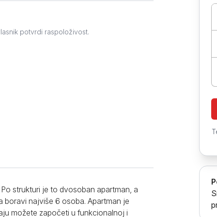
Prokuplje
lasnik potvrdi raspoloživost.
T
P
. Po strukturi je to dvosoban apartman, a
S
 boravi najviše 6 osoba. Apartman je
p
ju možete započeti u funkcionalnoj i