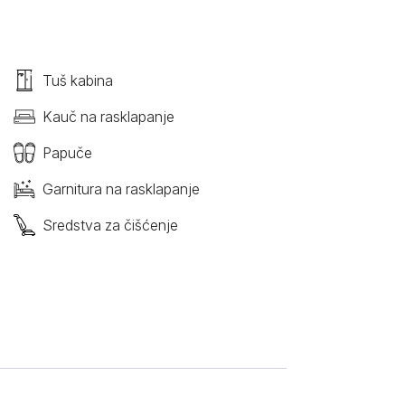
Tuš kabina
Kauč na rasklapanje
Papuče
Garnitura na rasklapanje
Sredstva za čišćenje