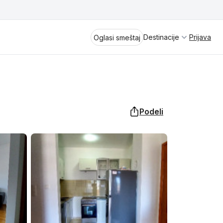
Destinacije
Prijava
Oglasi smeštaj
Podeli
Divčibare
Vrnjačka Banja
Spremite se za virtuelno putovanje
kroz jednu od najlepših zemalja
Perućac
Evrope i sveta. Uživaćete u prikazima
planinskih masiva poput Tare i Šar-
Kladovo
planine, ali i u ravničarskim predelima
prostrane Vojvodine. Istraživanje
Aranđelovac
tradicije i kulturnog dobra Srbije
otkriće vam pravu narav srpskog