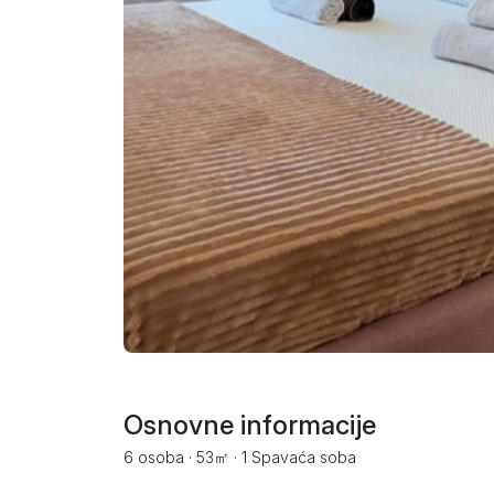
Smederevo
Čačak
Pančevo
Vranje
Paraćin
Kikinda
Srbobran
Inđija
Ruma
Osnovne informacije
6 osoba
·
53㎡
·
1 Spavaća soba
Sremski Karlovci