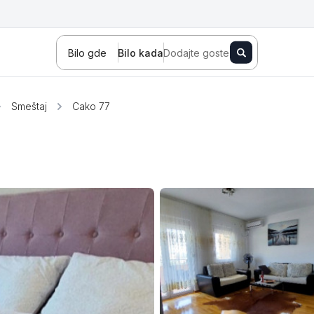
Bilo gde
Bilo kada
Dodajte goste
Smeštaj
Cako 77
Novi Sad
Zlatibor
Kopaonik
Banja Koviljača
Sokobanja
Fruška gora
Tara
Stara planina
Banja Vrujci
Kragujevac
Ždrelo
Golubac
Bajina Bašta
Kraljevo
Jagodina