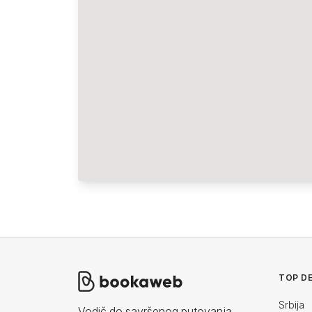
TOP DE
Srbija
Vodič do savršenog putovanja