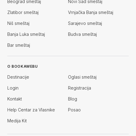
Beograd smeštaj
Novi Sad smeštaj
Zlatibor smeštaj
Vrnjačka Banja smeštaj
Niš smeštaj
Sarajevo smeštaj
Banja Luka smeštaj
Budva smeštaj
Bar smeštaj
O BOOKAWEBU
Destinacije
Oglasi smeštaj
Login
Registracija
Kontakt
Blog
Help Centar za Vlasnike
Posao
Medija Kit