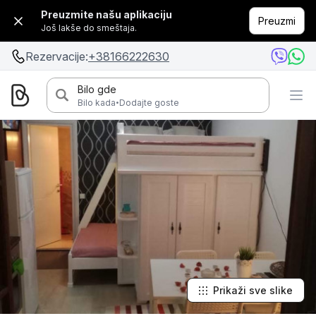
Preuzmite našu aplikaciju
Preuzmi
Još lakše do smeštaja.
Rezervacije:
+38166222630
Bilo gde
·
Bilo kada
Dodajte goste
Prikaži sve slike