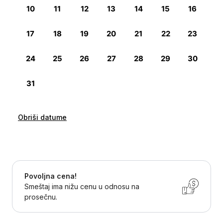
Obriši datume
Povoljna cena!
Smeštaj ima nižu cenu u odnosu na
prosečnu.