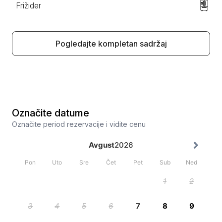
Frižider
Pogledajte kompletan sadržaj
Označite datume
Označite period rezervacije i vidite cenu