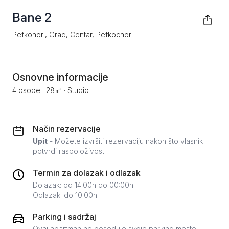
Bane 2
Pefkohori, Grad, Centar, Pefkochori
Osnovne informacije
4 osobe
·
28㎡
·
Studio
Način rezervacije
Upit
- Možete izvršiti rezervaciju nakon što vlasnik
potvrdi raspoloživost.
Termin za dolazak i odlazak
Dolazak: od 14:00h do 00:00h
Odlazak: do 10:00h
Parking i sadržaj
Ovaj apartman ne poseduje svoje parking mesto