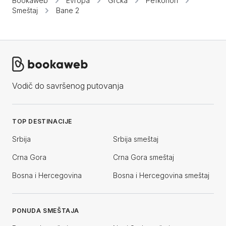
Bookaweb
Evropa
Grčka
Pefkohori
Smeštaj
Bane 2
Vodič do savršenog putovanja
TOP DESTINACIJE
Srbija
Srbija smeštaj
Crna Gora
Crna Gora smeštaj
Bosna i Hercegovina
Bosna i Hercegovina smeštaj
PONUDA SMEŠTAJA