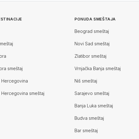
STINACIJE
PONUDA SMEŠTAJA
Beograd smeštaj
smeštaj
Novi Sad smeštaj
ora
Zlatibor smeštaj
ora smeštaj
Vrnjačka Banja smeštaj
i Hercegovina
Niš smeštaj
i Hercegovina smeštaj
Sarajevo smeštaj
Banja Luka smeštaj
Budva smeštaj
Bar smeštaj