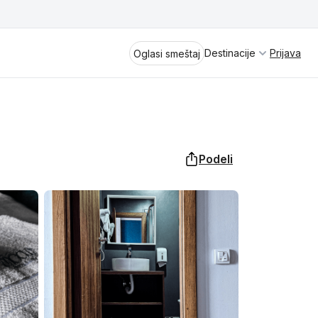
Destinacije
Prijava
Oglasi smeštaj
Podeli
Divčibare
Vrnjačka Banja
Spremite se za virtuelno putovanje
kroz jednu od najlepših zemalja
Perućac
Evrope i sveta. Uživaćete u prikazima
planinskih masiva poput Tare i Šar-
Kladovo
planine, ali i u ravničarskim predelima
prostrane Vojvodine. Istraživanje
Aranđelovac
tradicije i kulturnog dobra Srbije
otkriće vam pravu narav srpskog