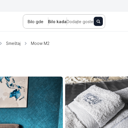
Bilo gde
Bilo kada
Dodajte goste
Smeštaj
Moow M2
Novi Sad
Zlatibor
Kopaonik
Banja Koviljača
Sokobanja
Fruška gora
Tara
Stara planina
Banja Vrujci
Kragujevac
Ždrelo
Golubac
Bajina Bašta
Kraljevo
Jagodina