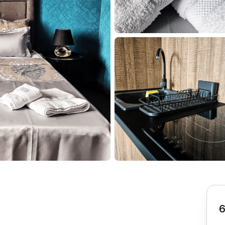
Subotica
Nova Varoš
Valjevo
Uvac
Kruševac
Pirot
Novi Pazar
Zrenjanin
Vršac
Gornji Milanovac
Raška
Leskovac
Bor
Požarevac
Senta
Požega
Sremska
Ljubovija
Mitrovica
Topola
Bela Crkva
Negotin
Bačka Palanka
Ćuprija
Kanjiža
Temerin
Novi Bečej
Mali Zvornik
6
Kosmaj
Golija
Bačka Topola