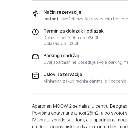
Zlatar
Način rezervacije
Instant
- Možete izvršiti rezervaciju bez pr
Termin za dolazak i odlazak
Dolazak: od 13:00h do 02:00h
Odlazak: do 10:00h
Parking i sadržaj
Ovaj apartman ne poseduje svoje parking m
Uslovi rezervacije
Minimalan zakup radnim danima je 1 noćenje
Apartman MOOW 2 se nalazi u centru Beograda 
Površina apartmana iznosi 25m2, a po svojoj st
IV spratu zgrade sa liftom, a u apartmanu mog
uređen, u industrijskom dizajnu, opremljen m