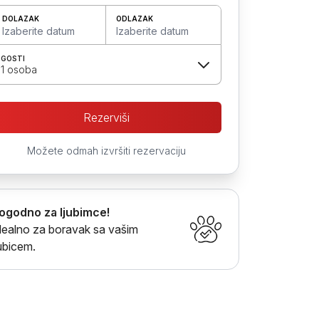
DOLAZAK
ODLAZAK
Izaberite datum
Izaberite datum
GOSTI
1 osoba
Rezerviši
Možete odmah izvršiti rezervaciju
ogodno za ljubimce!
dealno za boravak sa vašim
jubicem.