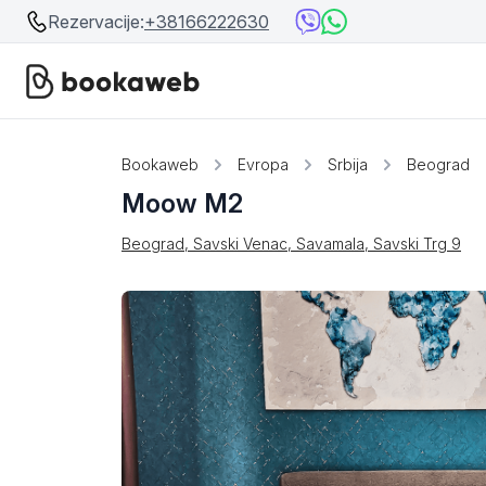
Rezervacije:
+38166222630
Srbija
Srbija
Bookaweb
Evropa
Srbija
Beograd
Moow M2
Bosna i Hercegovina
Crna Gora
Beograd, Savski Venac, Savamala, Savski Trg 9
Beograd
Ostalo
Niš
Srebrno jezero
Prolom Banja
Užice