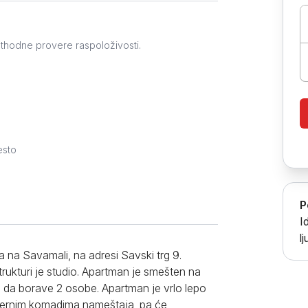
Prokuplje
ethodne provere raspoloživosti.
esto
P
I
l
na Savamali, na adresi Savski trg 9.
rukturi je studio. Apartman je smešten na
u da borave 2 osobe. Apartman je vrlo lepo
odernim komadima nameštaja, pa će