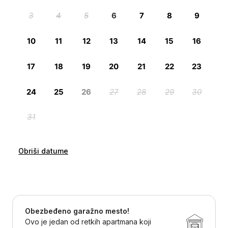
Obriši datume
Obezbeđeno garažno mesto!
Ovo je jedan od retkih apartmana koji