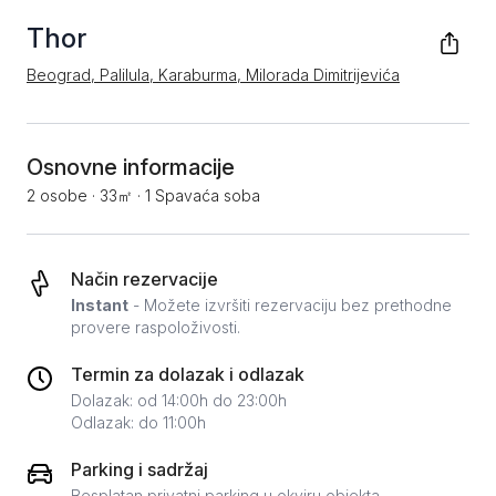
Thor
Beograd, Palilula, Karaburma, Milorada Dimitrijevića
Osnovne informacije
2 osobe
·
33㎡
·
1 Spavaća soba
Način rezervacije
Instant
- Možete izvršiti rezervaciju bez prethodne
provere raspoloživosti.
Termin za dolazak i odlazak
Dolazak: od 14:00h do 23:00h
Odlazak: do 11:00h
Parking i sadržaj
Besplatan privatni parking u okviru objekta