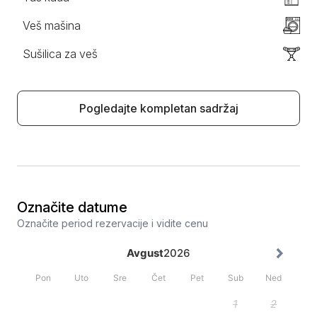
Veš mašina
Sušilica za veš
Pogledajte kompletan sadržaj
Označite datume
Označite period rezervacije i vidite cenu