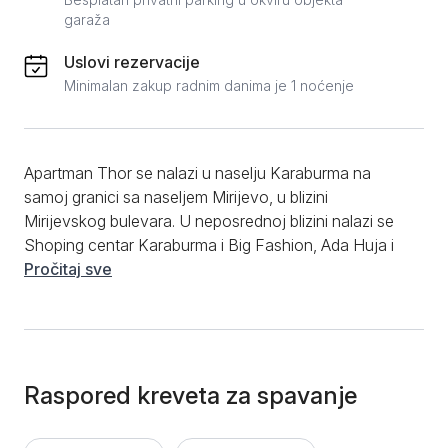
garaža
Uslovi rezervacije
Minimalan zakup radnim danima je 1 noćenje
Apartman Thor se nalazi u naselju Karaburma na
samoj granici sa naseljem Mirijevo, u blizini
Mirijevskog bulevara. U neposrednoj blizini nalazi se
Shoping centar Karaburma i Big Fashion, Ada Huja i
Zvezdarska suma. Apartman je smešten u tek
Pročitaj sve
izgrađenoj zgradi na visokom prizemlju. Pogodan je
za boravak do 2 osobe. Sastoji se od dnevnog
boravka sa kompletno opremljenom kuhinjom,
spavaće sobe, kupatila sa kadom i male terase. Pruža
maksimalan komfor i čistoću, modernog dizajna. Od
Raspored kreveta za spavanje
dodatnih pogodnosti gostima je na raspolaganju
klima uređaj, centralno grejanje, WI-FI, kablovska TV,