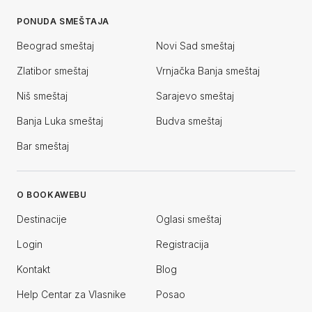
PONUDA SMEŠTAJA
Beograd smeštaj
Novi Sad smeštaj
Zlatibor smeštaj
Vrnjačka Banja smeštaj
Niš smeštaj
Sarajevo smeštaj
Banja Luka smeštaj
Budva smeštaj
Bar smeštaj
O BOOKAWEBU
Destinacije
Oglasi smeštaj
Login
Registracija
Kontakt
Blog
Help Centar za Vlasnike
Posao