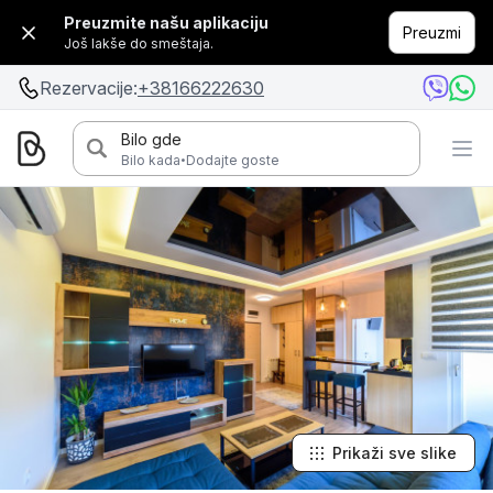
Preuzmite našu aplikaciju
Preuzmi
Još lakše do smeštaja.
Rezervacije:
+38166222630
Bilo gde
·
Bilo kada
Dodajte goste
Prikaži sve slike