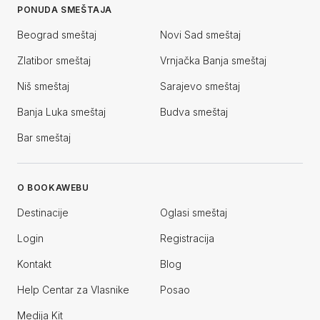
PONUDA SMEŠTAJA
Beograd smeštaj
Novi Sad smeštaj
Zlatibor smeštaj
Vrnjačka Banja smeštaj
Niš smeštaj
Sarajevo smeštaj
Banja Luka smeštaj
Budva smeštaj
Bar smeštaj
O BOOKAWEBU
Destinacije
Oglasi smeštaj
Login
Registracija
Kontakt
Blog
Help Centar za Vlasnike
Posao
Medija Kit