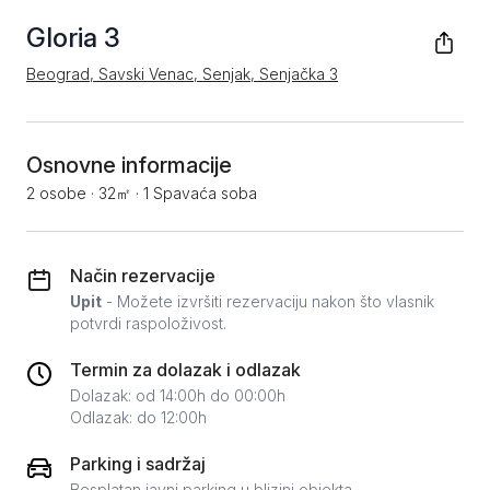
Gloria 3
Beograd, Savski Venac, Senjak, Senjačka 3
Osnovne informacije
2 osobe
·
32㎡
·
1 Spavaća soba
Način rezervacije
Upit
- Možete izvršiti rezervaciju nakon što vlasnik
potvrdi raspoloživost.
Termin za dolazak i odlazak
Dolazak: od 14:00h do 00:00h
Odlazak: do 12:00h
Parking i sadržaj
Besplatan javni parking u blizini objekta