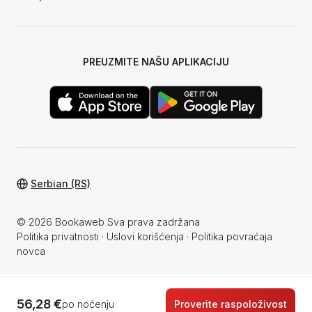
PREUZMITE NAŠU APLIKACIJU
Serbian (RS)
© 2026 Bookaweb Sva prava zadržana
Politika privatnosti
·
Uslovi korišćenja
·
Politika povraćaja
novca
56,28 €
po noćenju
Proverite raspoloživost