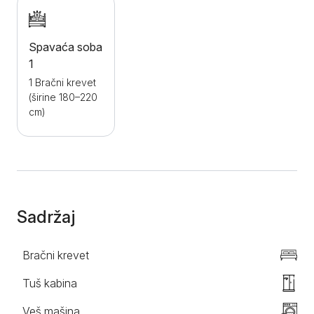
putovanja bilo to poslovno ili turistčki.
Spavaća soba
1
1 Bračni krevet
(širine 180–220
cm)
Sadržaj
Bračni krevet
Tuš kabina
Veš mašina