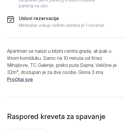
parking na ulici
Uslovi rezervacije
Minimalan zakup radnim danima je 1 noćenje
Apartman se nalazi u blizini centra grada, ali ipak u
tihom komšiluku. Samo na 10 minuta od Knez
Mihajlove, TC Galerije, preko puta Sajma. Veličine je
32m², dostupan je za dve osobe. Gloria 3 ima
spavaću sobu sa king-size krevetom i Smart TV-om.
Pročitaj sve
Takođe ima potpuno opremljenu kuhinju ( frižider,
šporet, ketler, mikrotalasna...) i kupatilo sa svim
dodacima kao što su peškiri, fen za kosu itd. Sve što
je potrebno za pranje veša je tu od mašine za pranje
veša, mašine za sušenje, pegle i daske za peglanje.
Raspored kreveta za spavanje
Krevetac za bebe je dostupan na zahtev. Gloria 3 je
udoban, mali, čist apartman, savršen za bilo koji vid