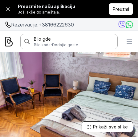
Preuzmite našu aplikaciju
Preuzmi
Još lakše do smeštaja.
Rezervacije:
+38166222630
Bilo gde
·
Bilo kada
Dodajte goste
Prikaži sve slike