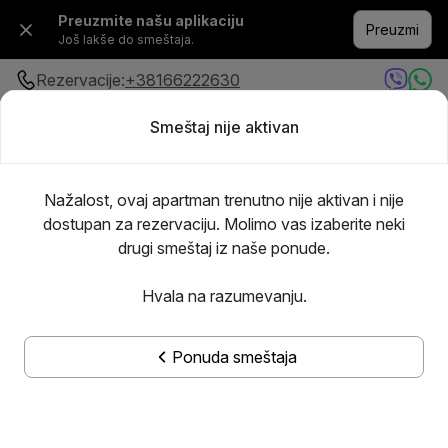
Preuzmite našu aplikaciju
Preuzmi
Još lakše do smeštaja.
Rezervacije:
+38166222630
Smeštaj nije aktivan
Bilo gde
·
Bilo kada
Dodajte goste
Nažalost, ovaj apartman trenutno nije aktivan i nije
dostupan za rezervaciju. Molimo vas izaberite neki
drugi smeštaj iz naše ponude.
Hvala na razumevanju.
Ponuda smeštaja
Prikaži sve slike