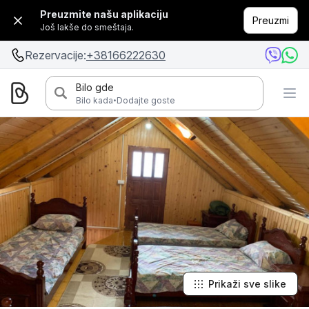
Preuzmite našu aplikaciju
Preuzmi
Još lakše do smeštaja.
Rezervacije:
+38166222630
Bilo gde
·
Bilo kada
Dodajte goste
Prikaži sve slike