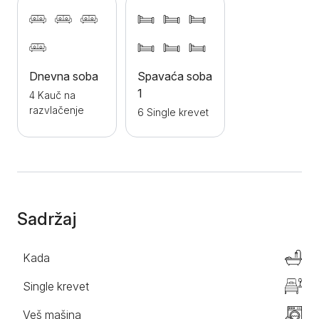
nalazi vidikovac, sa baštenskim nameštajem idealan
za dnevni odmor ili uživanje u kafi, čaju ili nekom
drugom omiljenom napitku. Smeštaj je pet friendly, pa
tokom boravka možete sa vama povesti i vaše
Dnevna soba
Spavaća soba
ljubimce. Vikendica raspolaže sa 6 kreveta za jednu
1
osobu, i sa tri kauča. Vikendica se nalazi iznad
4 Kauč na
razvlačenje
Plavskog jezera na preko 1400 m n.v. Pruža se
6 Single krevet
izvanredan pogled na jezero, dolinu i planinske
vrhove Prokletija.
Sadržaj
Kada
Single krevet
Veš mašina