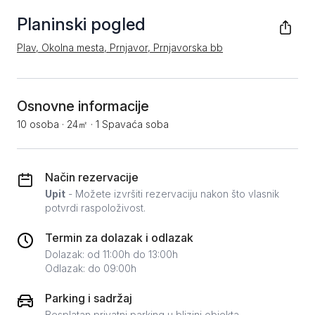
Planinski pogled
Plav, Okolna mesta, Prnjavor, Prnjavorska bb
Osnovne informacije
10 osoba
·
24㎡
·
1 Spavaća soba
Način rezervacije
Upit
- Možete izvršiti rezervaciju nakon što vlasnik
potvrdi raspoloživost.
Termin za dolazak i odlazak
Dolazak: od 11:00h do 13:00h
Odlazak: do 09:00h
Parking i sadržaj
Besplatan privatni parking u blizini objekta