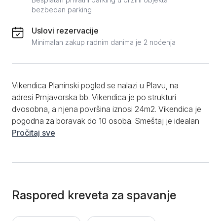
bezbedan parking
Uslovi rezervacije
Minimalan zakup radnim danima je 2 noćenja
Vikendica Planinski pogled se nalazi u Plavu, na
adresi Prnjavorska bb. Vikendica je po strukturi
dvosobna, a njena površina iznosi 24m2. Vikendica je
pogodna za boravak do 10 osoba. Smeštaj je idealan
za sve koji tragaju za pravim autentičnim planinskim
Pročitaj sve
odmorom. Tokom boravka dostupna vam je kuhinja,
a ako želite i kulinarsku planinsku avanturu, na
raspolaganju su vam pečenjara, roštilj, ognjište za
loženje vatre na otvorenom. Kupatilo je moderno
opremljeno i poseduje kadu, potreban toaletni pribor i
Raspored kreveta za spavanje
peškire. Od dodatnih pogodnosti, smeštaj ima
obezbeđen parking i internet. Ispred smeštaja se