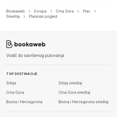
Bookaweb
Evropa
Crna Gora
Plav
Smeštaj
Planinski pogled
Vodič do savršenog putovanja
TOP DESTINACIJE
Srbija
Srbija smeštaj
Crna Gora
Crna Gora smeštaj
Bosna i Hercegovina
Bosna i Hercegovina smeštaj