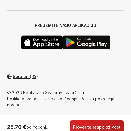
PREUZMITE NAŠU APLIKACIJU
Serbian (RS)
© 2026 Bookaweb Sva prava zadržana
Politika privatnosti
·
Uslovi korišćenja
·
Politika povraćaja
novca
25,70 €
po noćenju
Proverite raspoloživost