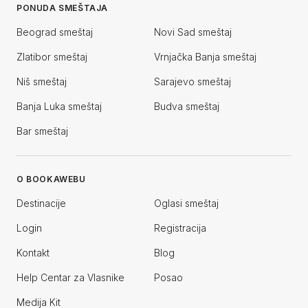
PONUDA SMEŠTAJA
Beograd smeštaj
Novi Sad smeštaj
Zlatibor smeštaj
Vrnjačka Banja smeštaj
Niš smeštaj
Sarajevo smeštaj
Banja Luka smeštaj
Budva smeštaj
Bar smeštaj
O BOOKAWEBU
Destinacije
Oglasi smeštaj
Login
Registracija
Kontakt
Blog
Help Centar za Vlasnike
Posao
Medija Kit