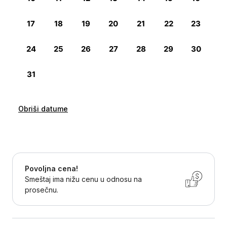
Obriši datume
Povoljna cena!
Smeštaj ima nižu cenu u odnosu na
prosečnu.