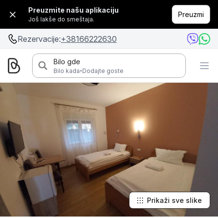
Preuzmite našu aplikaciju
Preuzmi
Još lakše do smeštaja.
Rezervacije:
+38166222630
Bilo gde
·
Bilo kada
Dodajte goste
Prikaži sve slike