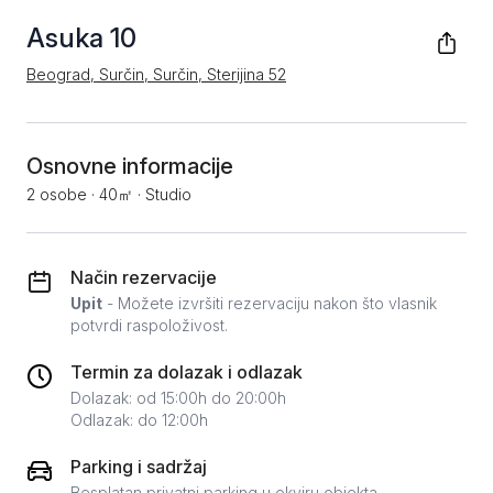
Asuka 10
Beograd, Surčin, Surčin, Sterijina 52
Osnovne informacije
2 osobe
·
40㎡
·
Studio
Način rezervacije
Upit
- Možete izvršiti rezervaciju nakon što vlasnik
potvrdi raspoloživost.
Termin za dolazak i odlazak
Dolazak: od 15:00h do 20:00h
Odlazak: do 12:00h
Parking i sadržaj
Besplatan privatni parking u okviru objekta