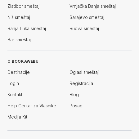
Zlatibor smeštaj
Vrnjačka Banja smeštaj
Niš smeštaj
Sarajevo smeštaj
Banja Luka smeštaj
Budva smeštaj
Bar smeštaj
O BOOKAWEBU
Destinacije
Oglasi smeštaj
Login
Registracija
Kontakt
Blog
Help Centar za Vlasnike
Posao
Medija Kit