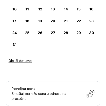
Obriši datume
Povoljna cena!
Smeštaj ima nižu cenu u odnosu na
prosečnu.