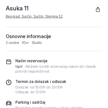
Asuka 11
Beograd, Surčin, Surčin, Sterijina 52
Osnovne informacije
2 osobe
·
30㎡
·
Studio
Način rezervacije
Upit
- Možete izvršiti rezervaciju nakon što vlasnik
potvrdi raspoloživost.
Termin za dolazak i odlazak
Dolazak: od 15:00h do 20:00h
Odlazak: do 12:00h
Parking i sadržaj
Besplatan privatni parking u okviru objekta