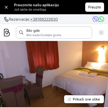
Preuzmite našu aplikaciju
Preuzmi
Još lakše do smeštaja.
Rezervacije:
+38166222630
Bilo gde
·
Bilo kada
Dodajte goste
Prikaži sve slike