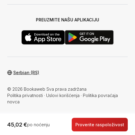
PREUZMITE NAŠU APLIKACIJU
Serbian (RS)
© 2026 Bookaweb Sva prava zadržana
Politika privatnosti
·
Uslovi korišćenja
·
Politika povraćaja
novca
45,02 €
po noćenju
Proverite raspoloživost