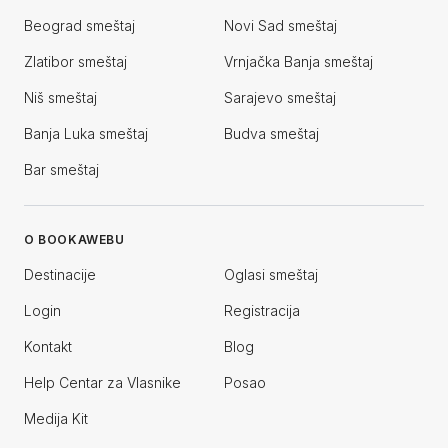
Beograd smeštaj
Novi Sad smeštaj
Zlatibor smeštaj
Vrnjačka Banja smeštaj
Niš smeštaj
Sarajevo smeštaj
Banja Luka smeštaj
Budva smeštaj
Bar smeštaj
O BOOKAWEBU
Destinacije
Oglasi smeštaj
Login
Registracija
Kontakt
Blog
Help Centar za Vlasnike
Posao
Medija Kit