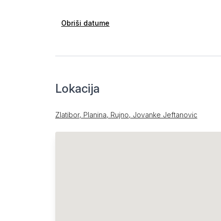
Obriši datume
Lokacija
Zlatibor, Planina, Rujno, Jovanke Jeftanovic