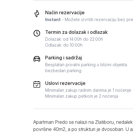
Zlatar
Način rezervacije
Instant
- Možete izvršiti rezervaciju bez pr
Termin za dolazak i odlazak
Dolazak: od 14:00h do 22:00h
Odlazak: do 10:00h
Parking i sadržaj
Besplatan privatni parking u blizini objekta
bezbedan parking
Uslovi rezervacije
Minimalan zakup radnim danima je 1 noćenje
Minimalan zakup petkom je 2 noćenja
Apartman Predo se nalazi na Zlatiboru, nedalek
površine 40m2, a po strukturi je dvosoban. U