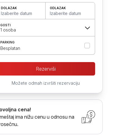
DOLAZAK
ODLAZAK
Izaberite datum
Izaberite datum
GOSTI
1 osoba
PARKING
Besplatan
Rezerviši
Možete odmah izvršiti rezervaciju
ovoljna cena!
meštaj ima nižu cenu u odnosu na
rosečnu.