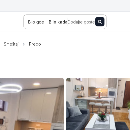
Bilo gde
Bilo kada
Dodajte goste
Smeštaj
Predo
Novi Sad
Zlatibor
Kopaonik
Banja Koviljača
Sokobanja
Fruška gora
Tara
Stara planina
Banja Vrujci
Kragujevac
Ždrelo
Golubac
Bajina Bašta
Kraljevo
Jagodina