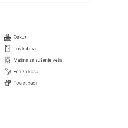
Đakuzi
Tuš kabina
Mašina za sušenje veša
Fen za kosu
Toalet papir