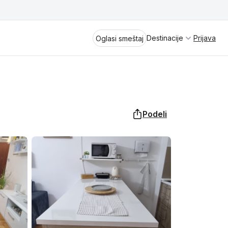
Destinacije
Prijava
Oglasi smeštaj
Podeli
Divčibare
Vrnjačka Banja
Spremite se za virtuelno putovanje
kroz jednu od najlepših zemalja
Perućac
Evrope i sveta. Uživaćete u prikazima
planinskih masiva poput Tare i Šar-
Kladovo
planine, ali i u ravničarskim predelima
prostrane Vojvodine. Istraživanje
Aranđelovac
tradicije i kulturnog dobra Srbije
otkriće vam pravu narav srpskog