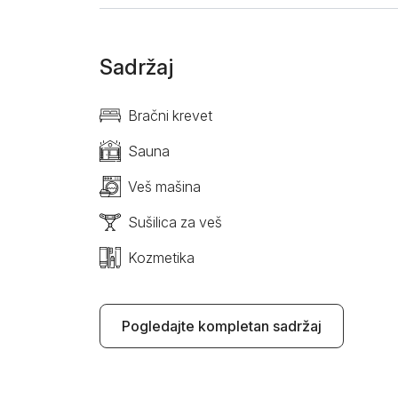
Sadržaj
Bračni krevet
Sauna
Veš mašina
Sušilica za veš
Kozmetika
Pogledajte kompletan sadržaj