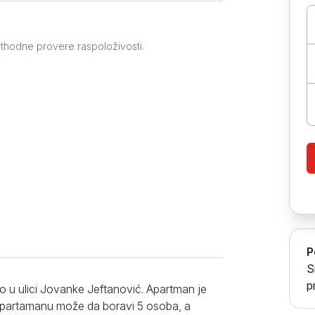
Prokuplje
ethodne provere raspoloživosti.
P
S
p
o u ulici Jovanke Jeftanović. Apartman je
 apartamanu može da boravi 5 osoba, a