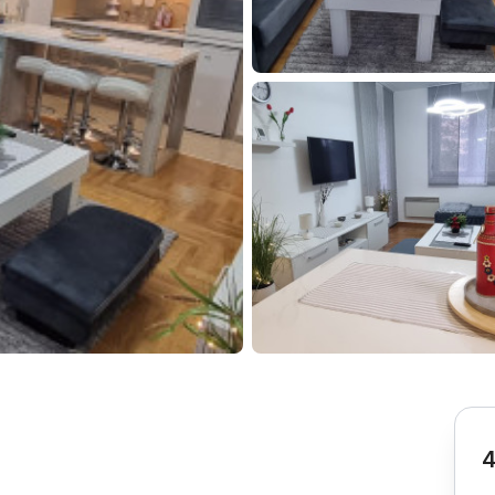
Subotica
Nova Varoš
Valjevo
Uvac
Kruševac
Pirot
Novi Pazar
Zrenjanin
Vršac
Gornji Milanovac
Raška
Leskovac
Bor
Požarevac
Senta
Požega
Sremska
Ljubovija
Mitrovica
Topola
Bela Crkva
Negotin
Bačka Palanka
Ćuprija
Kanjiža
Temerin
Novi Bečej
Mali Zvornik
4
Kosmaj
Golija
Bačka Topola