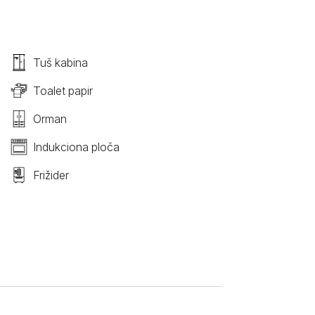
Tuš kabina
Toalet papir
Orman
Indukciona ploča
Frižider