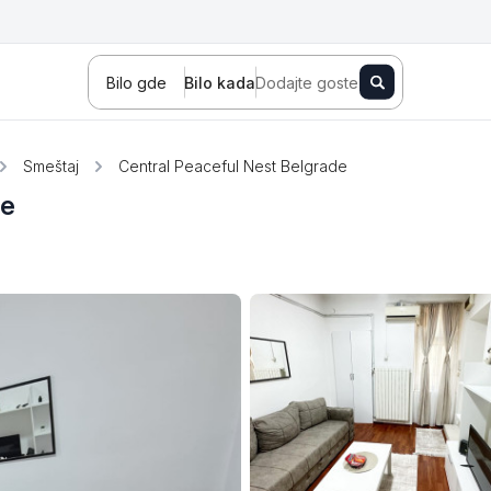
Bilo gde
Bilo kada
Dodajte goste
Smeštaj
Central Peaceful Nest Belgrade
de
Novi Sad
Zlatibor
Kopaonik
Banja Koviljača
Sokobanja
Fruška gora
Tara
Stara planina
Banja Vrujci
Kragujevac
Ždrelo
Golubac
Bajina Bašta
Kraljevo
Jagodina