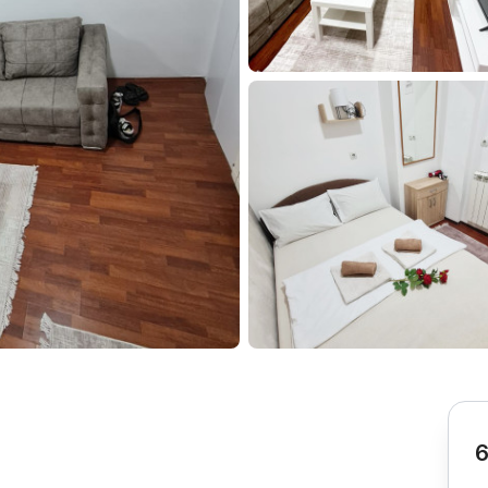
Subotica
Nova Varoš
Valjevo
Uvac
Kruševac
Pirot
Novi Pazar
Zrenjanin
Vršac
Gornji Milanovac
Raška
Leskovac
Bor
Požarevac
Senta
Požega
Sremska
Ljubovija
Mitrovica
Topola
Bela Crkva
Negotin
Bačka Palanka
Ćuprija
Kanjiža
Temerin
Novi Bečej
Mali Zvornik
6
Kosmaj
Golija
Bačka Topola