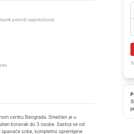
Prokuplje
lasnik potvrdi raspoloživost.
T
esto
P
S
p
amom centru Beograda. Smešten je u
ijatan boravak do 3 osobe. Sastoji se od
 spavaće sobe, kompletno opremljene