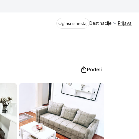
Destinacije
Prijava
Oglasi smeštaj
Podeli
Divčibare
Vrnjačka Banja
Spremite se za virtuelno putovanje
kroz jednu od najlepših zemalja
Perućac
Evrope i sveta. Uživaćete u prikazima
planinskih masiva poput Tare i Šar-
Kladovo
planine, ali i u ravničarskim predelima
prostrane Vojvodine. Istraživanje
Aranđelovac
tradicije i kulturnog dobra Srbije
otkriće vam pravu narav srpskog