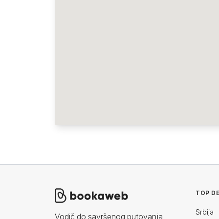
TOP DE
Srbija
Vodič do savršenog putovanja