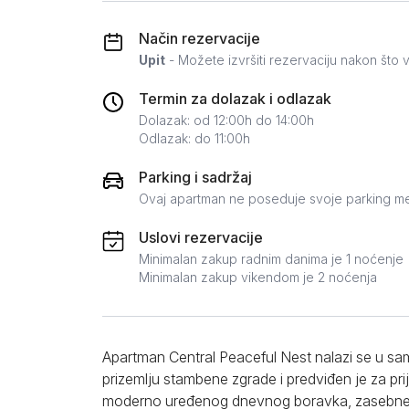
Zlatar
Način rezervacije
Upit
- Možete izvršiti rezervaciju nakon što v
Termin za dolazak i odlazak
Dolazak: od 12:00h do 14:00h
Odlazak: do 11:00h
Parking i sadržaj
Ovaj apartman ne poseduje svoje parking m
Uslovi rezervacije
Minimalan zakup radnim danima je 1 noćenje
Minimalan zakup vikendom je 2 noćenja
Apartman Central Peaceful Nest nalazi se u s
prizemlju stambene zgrade i predviđen je za pr
moderno uređenog dnevnog boravka, zasebne