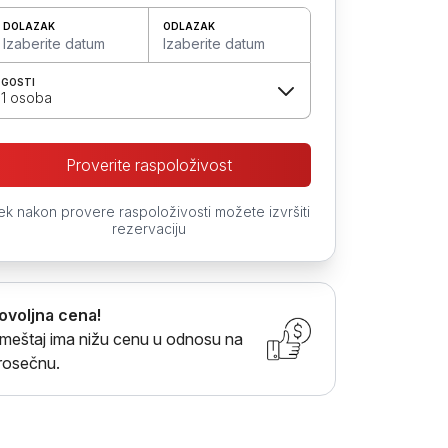
DOLAZAK
ODLAZAK
Izaberite datum
Izaberite datum
GOSTI
1 osoba
Proverite raspoloživost
ek nakon provere raspoloživosti možete izvršiti
rezervaciju
ovoljna cena!
meštaj ima nižu cenu u odnosu na
rosečnu.