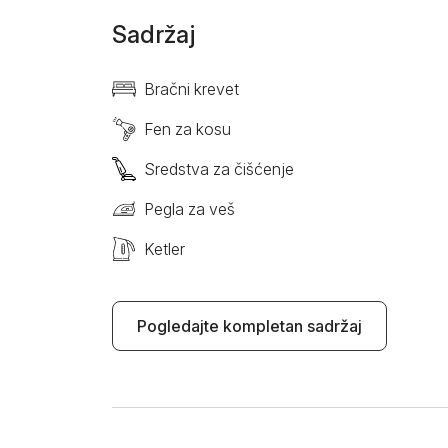
Sadržaj
Bračni krevet
Fen za kosu
Sredstva za čišćenje
Pegla za veš
Ketler
Pogledajte kompletan sadržaj