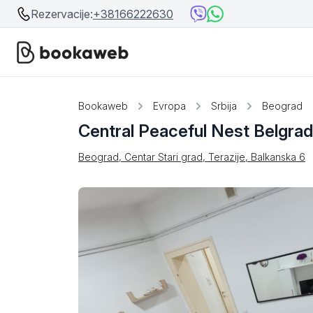
Rezervacije:
+38166222630
Srbija
Srbija
Bookaweb
Evropa
Srbija
Beograd
Central Peaceful Nest Belgra
Bosna i Hercegovina
Crna Gora
Beograd, Centar Stari grad, Terazije, Balkanska 6
Beograd
Ostalo
Niš
Srebrno jezero
Prolom Banja
Užice