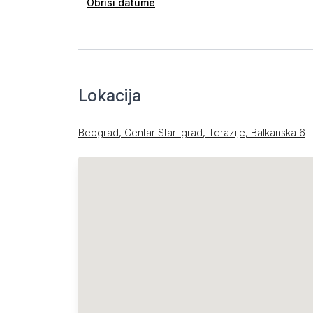
Obriši datume
Lokacija
Beograd, Centar Stari grad, Terazije, Balkanska 6