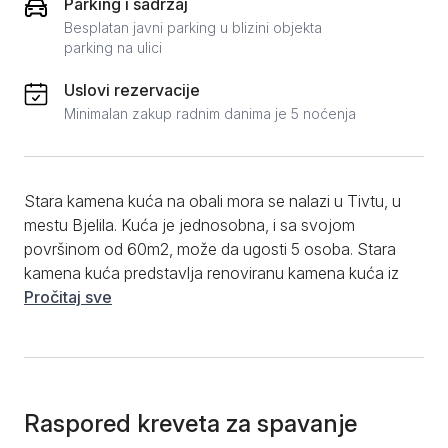
Parking i sadržaj
Besplatan javni parking u blizini objekta
parking na ulici
Uslovi rezervacije
Minimalan zakup radnim danima je 5 noćenja
Stara kamena kuća na obali mora se nalazi u Tivtu, u
mestu Bjelila. Kuća je jednosobna, i sa svojom
površinom od 60m2, može da ugosti 5 osoba. Stara
kamena kuća predstavlja renoviranu kamena kuća iz
19. veka, na samoj obali mora, tačnije, okruženu
Pročitaj sve
morem sa tri strane. Prilikom renoviranja, ideja je bila
da se zadrži autentičnost i u enterijeru i u eksterijeru,
a opet da se zadovolje svi standardi komfornog
boravka. Apartman je kompletno opremljen i sadrži
sve što treba jednom domaćinstvu. Veći deo
Raspored kreveta za spavanje
pokućstva je ručno izrađen, ili je restauriran stari