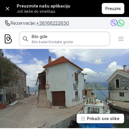
Preuzmite našu aplikaciju
Preuzmi
Još lakše do smeštaja.
Rezervacije:
+38166222630
Bilo gde
·
Bilo kada
Dodajte goste
Prikaži sve slike