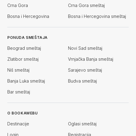
Crna Gora
Crna Gora smeštaj
Bosna i Hercegovina
Bosna i Hercegovina smeštaj
PONUDA SMEŠTAJA
Beograd smeštaj
Novi Sad smeštaj
Zlatibor smeštaj
Vrnjačka Banja smeštaj
Niš smeštaj
Sarajevo smeštaj
Banja Luka smeštaj
Budva smeštaj
Bar smeštaj
O BOOKAWEBU
Destinacije
Oglasi smeštaj
Login
Registracija