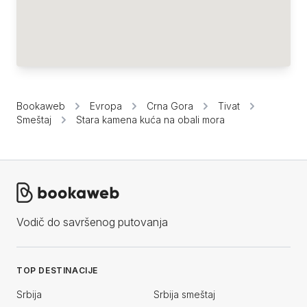
Bookaweb
Evropa
Crna Gora
Tivat
Smeštaj
Stara kamena kuća na obali mora
Vodič do savršenog putovanja
TOP DESTINACIJE
Srbija
Srbija smeštaj