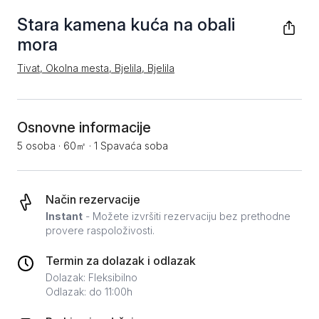
Stara kamena kuća na obali
mora
Tivat, Okolna mesta, Bjelila, Bjelila
Osnovne informacije
5 osoba
·
60㎡
·
1 Spavaća soba
Način rezervacije
Instant
- Možete izvršiti rezervaciju bez prethodne
provere raspoloživosti.
Termin za dolazak i odlazak
Dolazak: Fleksibilno
Odlazak: do 11:00h