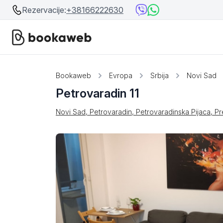
Rezervacije:
+38166222630
Srbija
Srbija
Bookaweb
Evropa
Srbija
Novi Sad
Petrovaradin 11
Bosna i Hercegovina
Crna Gora
Novi Sad, Petrovaradin, Petrovaradinska Pijaca, P
Beograd
Ostalo
Niš
Srebrno jezero
Prolom Banja
Užice