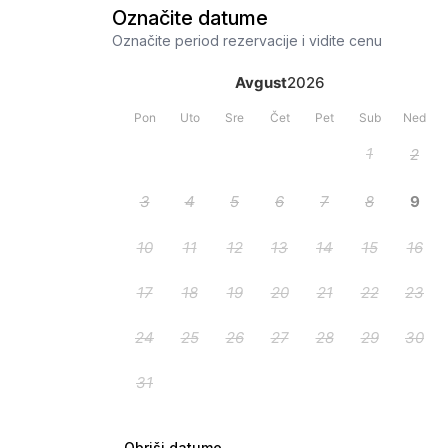
Označite datume
Označite period rezervacije i vidite cenu
Obriši datume