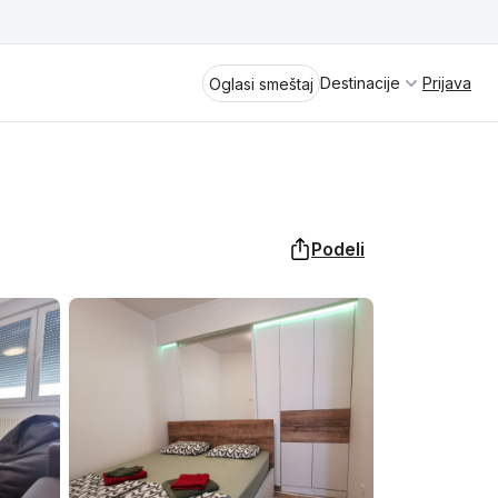
Destinacije
Prijava
Oglasi smeštaj
Podeli
Divčibare
Vrnjačka Banja
Spremite se za virtuelno putovanje
kroz jednu od najlepših zemalja
Perućac
Evrope i sveta. Uživaćete u prikazima
planinskih masiva poput Tare i Šar-
Kladovo
planine, ali i u ravničarskim predelima
prostrane Vojvodine. Istraživanje
Aranđelovac
tradicije i kulturnog dobra Srbije
otkriće vam pravu narav srpskog