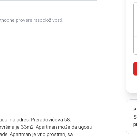
Prokuplje
ethodne provere raspoloživosti.
P
S
adu, na adresi Preradovićeva 58.
p
površina je 33m2. Apartman može da ugosti
ade. Apartman je vrlo prostran, sa