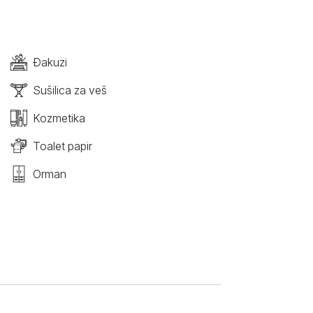
Đakuzi
Sušilica za veš
Kozmetika
Toalet papir
Orman