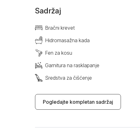
Sadržaj
Bračni krevet
Hidromasažna kada
Fen za kosu
Garnitura na rasklapanje
Sredstva za čišćenje
Pogledajte kompletan sadržaj