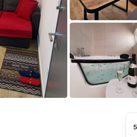
Subotica
Nova Varoš
Valjevo
Uvac
Kruševac
Pirot
Novi Pazar
Zrenjanin
Vršac
Gornji Milanovac
Raška
Leskovac
Bor
Požarevac
Senta
Požega
Sremska
Ljubovija
Mitrovica
Topola
Bela Crkva
Negotin
Bačka Palanka
Ćuprija
Kanjiža
Temerin
Novi Bečej
Mali Zvornik
5
Kosmaj
Golija
Bačka Topola