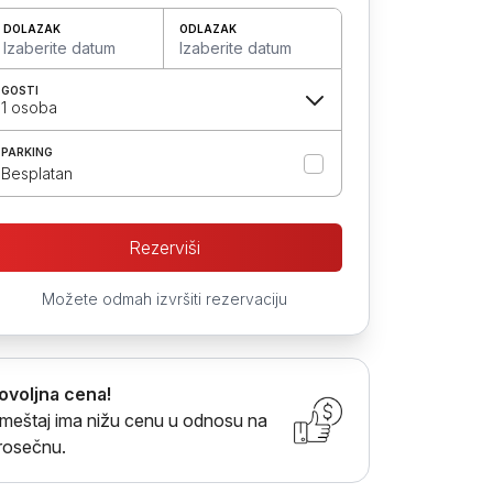
DOLAZAK
ODLAZAK
Izaberite datum
Izaberite datum
GOSTI
1 osoba
PARKING
Besplatan
Rezerviši
Možete odmah izvršiti rezervaciju
ovoljna cena!
meštaj ima nižu cenu u odnosu na
rosečnu.