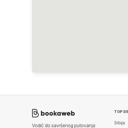
TOP DE
Srbija
Vodič do savršenog putovanja