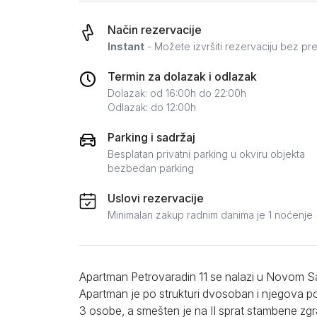
Zlatar
Način rezervacije
Instant
- Možete izvršiti rezervaciju bez pr
Termin za dolazak i odlazak
Dolazak: od 16:00h do 22:00h
Odlazak: do 12:00h
Parking i sadržaj
Besplatan privatni parking u okviru objekta
bezbedan parking
Uslovi rezervacije
Minimalan zakup radnim danima je 1 noćenje
Apartman Petrovaradin 11 se nalazi u Novom S
Apartman je po strukturi dvosoban i njegova 
3 osobe, a smešten je na II sprat stambene zgr