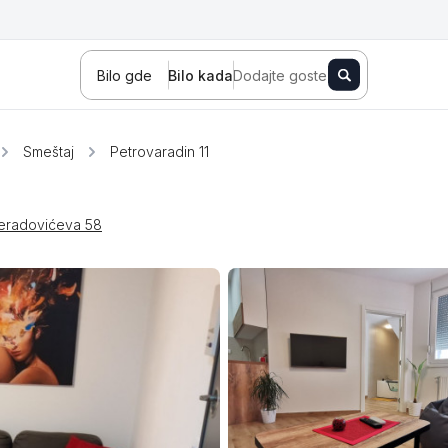
Bilo gde
Bilo kada
Dodajte goste
Smeštaj
Petrovaradin 11
reradovićeva 58
Novi Sad
Zlatibor
Kopaonik
Banja Koviljača
Sokobanja
Fruška gora
Tara
Stara planina
Banja Vrujci
Kragujevac
Ždrelo
Golubac
Bajina Bašta
Kraljevo
Jagodina