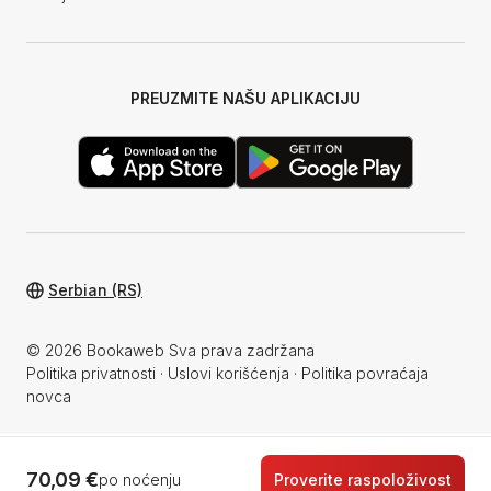
PREUZMITE NAŠU APLIKACIJU
Serbian (RS)
© 2026 Bookaweb Sva prava zadržana
Politika privatnosti
·
Uslovi korišćenja
·
Politika povraćaja
novca
70,09 €
po noćenju
Proverite raspoloživost