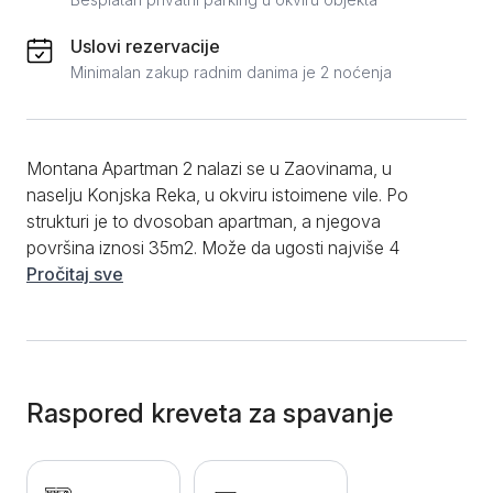
Uslovi rezervacije
Minimalan zakup radnim danima je 2 noćenja
Montana Apartman 2 nalazi se u Zaovinama, u
naselju Konjska Reka, u okviru istoimene vile. Po
strukturi je to dvosoban apartman, a njegova
površina iznosi 35m2. Može da ugosti najviše 4
osobe, te je idealan izbor za porodična i prijateljska
Pročitaj sve
okupljanja. Jutro u ovom apartmanu možete započeti
pripremom omiljenih obroka i pića, budući da će na
raspolaganju biti funkcionalna kuhinja. Moći ćete da
koristite uređaje kao što su frižider, toster, kuvalo,
indukciona ploča i raznovrsno posuđe i escajg.
Raspored kreveta za spavanje
Dnevni boravak je izuzetno udoban i komforan, a u
njemu ćete moći da uživate uz ugaonu garnituru
prateći sva dešavanja putem televizijskih kanala. Uz