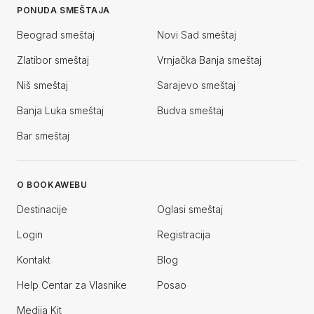
PONUDA SMEŠTAJA
Beograd smeštaj
Novi Sad smeštaj
Zlatibor smeštaj
Vrnjačka Banja smeštaj
Niš smeštaj
Sarajevo smeštaj
Banja Luka smeštaj
Budva smeštaj
Bar smeštaj
O BOOKAWEBU
Destinacije
Oglasi smeštaj
Login
Registracija
Kontakt
Blog
Help Centar za Vlasnike
Posao
Medija Kit