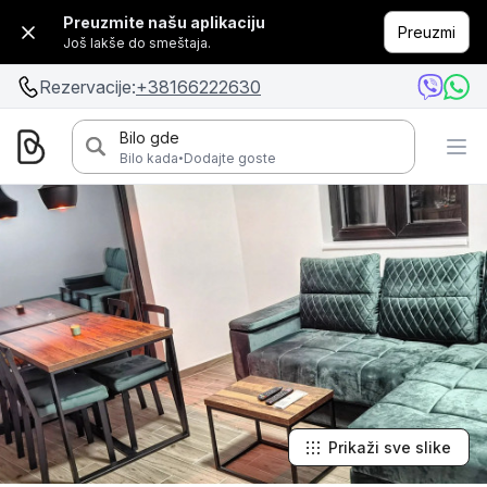
Preuzmite našu aplikaciju
Preuzmi
Još lakše do smeštaja.
Rezervacije:
+38166222630
Bilo gde
·
Bilo kada
Dodajte goste
Prikaži sve slike