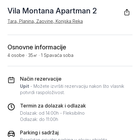
Vila Montana Apartman 2
Tara, Planina, Zaovine, Konjska Reka
Osnovne informacije
4 osobe
·
35㎡
·
1 Spavaća soba
Način rezervacije
Upit
- Možete izvršiti rezervaciju nakon što vlasnik
potvrdi raspoloživost.
Termin za dolazak i odlazak
Dolazak: od 14:00h - Fleksibilno
Odlazak: do 11:00h
Parking i sadržaj
Besplatan privatni parking u okviru objekta