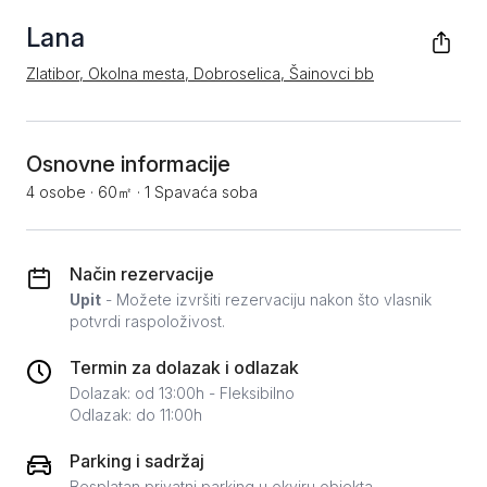
Lana
Zlatibor, Okolna mesta, Dobroselica, Šainovci bb
Osnovne informacije
4 osobe
·
60㎡
·
1 Spavaća soba
Način rezervacije
Upit
- Možete izvršiti rezervaciju nakon što vlasnik
potvrdi raspoloživost.
Termin za dolazak i odlazak
Dolazak: od 13:00h - Fleksibilno
Odlazak: do 11:00h
Parking i sadržaj
Besplatan privatni parking u okviru objekta