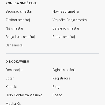
PONUDA SMEŠTAJA
Beograd smeštaj
Novi Sad smeštaj
Zlatibor smeštaj
Vrnjačka Banja smeštaj
Niš smeštaj
Sarajevo smeštaj
Banja Luka smeštaj
Budva smeštaj
Bar smeštaj
O BOOKAWEBU
Destinacije
Oglasi smeštaj
Login
Registracija
Kontakt
Blog
Help Centar za Vlasnike
Posao
Medija Kit