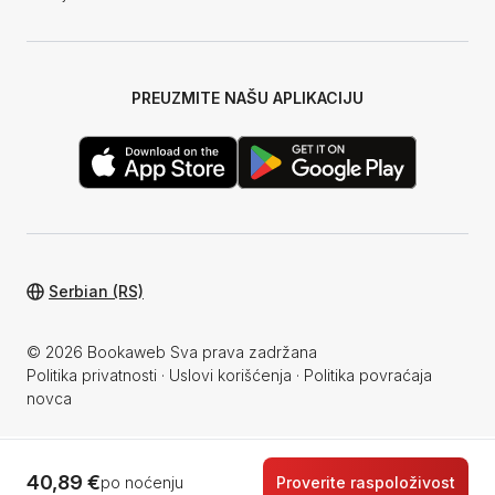
PREUZMITE NAŠU APLIKACIJU
Serbian (RS)
© 2026 Bookaweb Sva prava zadržana
Politika privatnosti
·
Uslovi korišćenja
·
Politika povraćaja
novca
40,89 €
po noćenju
Proverite raspoloživost