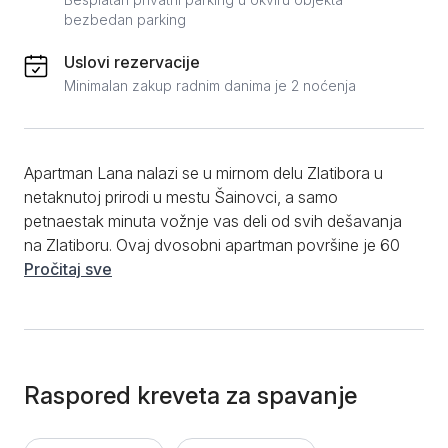
bezbedan parking
Uslovi rezervacije
Minimalan zakup radnim danima je 2 noćenja
Apartman Lana nalazi se u mirnom delu Zlatibora u
netaknutoj prirodi u mestu Šainovci, a samo
petnaestak minuta vožnje vas deli od svih dešavanja
na Zlatiboru. Ovaj dvosobni apartman površine je 60
m2 i sastoji se od odvojene spavaće sobe sa
Pročitaj sve
bračnim krevetom, velikim plakarom i ogledalom
odmah iza kreveta. Dok je dnevna soba opremljena
udobnom sofom koja po potrebi može da se rasklopi i
posluži za spavanje još dve osobe. Tako da je
apartman Lana pogodan za udoban boravak 4
Raspored kreveta za spavanje
odrasle osobe. Ukoliko planirate porodično putovanje
ili putovanje sa prijateljima, ovaj apartman je idealno