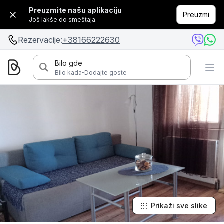
Preuzmite našu aplikaciju
Preuzmi
Još lakše do smeštaja.
Rezervacije:
+38166222630
Bilo gde
·
Bilo kada
Dodajte goste
Prikaži sve slike