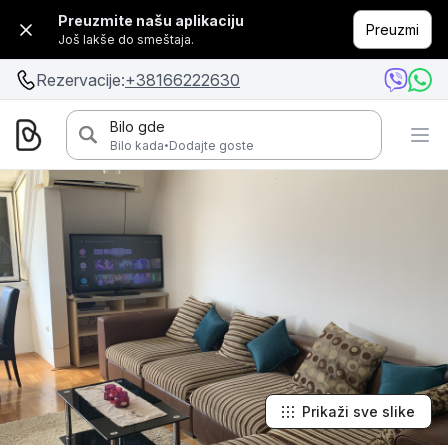
Preuzmite našu aplikaciju
Preuzmi
Još lakše do smeštaja.
Rezervacije:
+38166222630
Bilo gde
·
Bilo kada
Dodajte goste
Prikaži sve slike