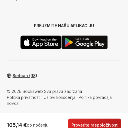
PREUZMITE NAŠU APLIKACIJU
Serbian (RS)
© 2026 Bookaweb Sva prava zadržana
Politika privatnosti
·
Uslovi korišćenja
·
Politika povraćaja
novca
105,14 €
po noćenju
Proverite raspoloživost