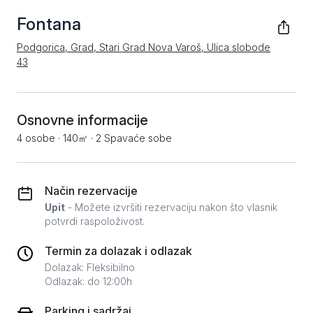
Fontana
Podgorica, Grad, Stari Grad Nova Varoš, Ulica slobode
43
Osnovne informacije
4 osobe
·
140㎡
·
2 Spavaće sobe
Način rezervacije
Upit
- Možete izvršiti rezervaciju nakon što vlasnik
potvrdi raspoloživost.
Termin za dolazak i odlazak
Dolazak: Fleksibilno
Odlazak: do 12:00h
Parking i sadržaj