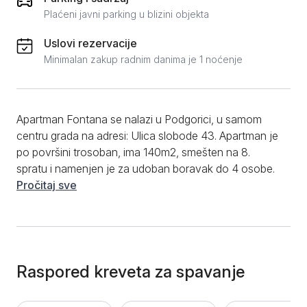
Plaćeni javni parking u blizini objekta
Uslovi rezervacije
Minimalan zakup radnim danima je 1 noćenje
Apartman Fontana se nalazi u Podgorici, u samom
centru grada na adresi: Ulica slobode 43. Apartman je
po površini trosoban, ima 140m2, smešten na 8.
spratu i namenjen je za udoban boravak do 4 osobe.
Stambena zgrada ima lift i video nadzor. Sastoji se od
Pročitaj sve
dve odvojene spavaće sobe. U jednoj sobi se nalazi
francuski ležaj za dve osobe, dok se u drugoj sobi
nalazi jedan singl krevet za jednu osobu. Veliki i
prostran dnevni boravak sa ugaonom garniturom
koja je na razvlačenje i na kojoj može spavati jos
Raspored kreveta za spavanje
jedna osoba. Kompletno opremljenu kuhinju sa
indukcionom pločom, rernom, kombinovanim