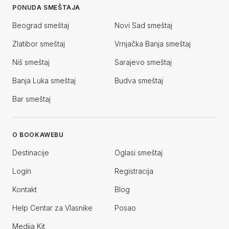
PONUDA SMEŠTAJA
Beograd smeštaj
Novi Sad smeštaj
Zlatibor smeštaj
Vrnjačka Banja smeštaj
Niš smeštaj
Sarajevo smeštaj
Banja Luka smeštaj
Budva smeštaj
Bar smeštaj
O BOOKAWEBU
Destinacije
Oglasi smeštaj
Login
Registracija
Kontakt
Blog
Help Centar za Vlasnike
Posao
Medija Kit