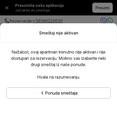
Preuzmite našu aplikaciju
Preuzmi
Još lakše do smeštaja.
Rezervacije:
+38166222630
Smeštaj nije aktivan
Bilo gde
·
Bilo kada
Dodajte goste
Nažalost, ovaj apartman trenutno nije aktivan i nije
dostupan za rezervaciju. Molimo vas izaberite neki
drugi smeštaj iz naše ponude.
Hvala na razumevanju.
Ponuda smeštaja
Prikaži sve slike