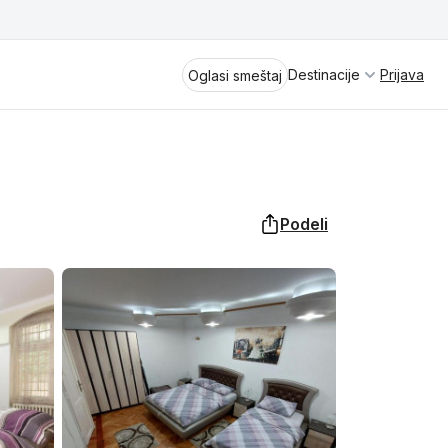
Destinacije
Prijava
Oglasi smeštaj
Podeli
Divčibare
Vrnjačka Banja
Spremite se za virtuelno putovanje
kroz jednu od najlepših zemalja
Perućac
Evrope i sveta. Uživaćete u prikazima
planinskih masiva poput Tare i Šar-
Kladovo
planine, ali i u ravničarskim predelima
prostrane Vojvodine. Istraživanje
Aranđelovac
tradicije i kulturnog dobra Srbije
otkriće vam pravu narav srpskog