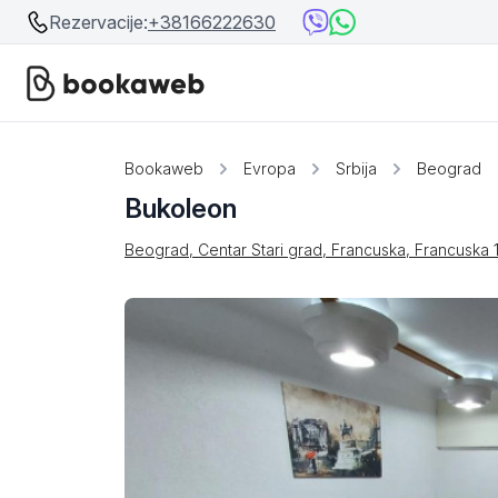
Rezervacije:
+38166222630
Srbija
Srbija
Bookaweb
Evropa
Srbija
Beograd
Bukoleon
Bosna i Hercegovina
Crna Gora
Beograd, Centar Stari grad, Francuska, Francuska 
Beograd
Ostalo
Niš
Srebrno jezero
Prolom Banja
Užice