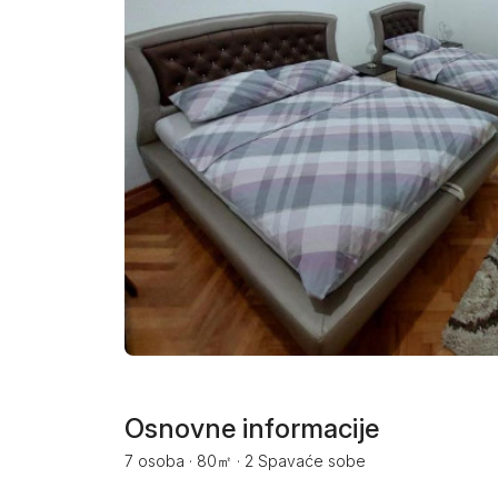
Smederevo
Čačak
Pančevo
Vranje
Paraćin
Kikinda
Srbobran
Inđija
Ruma
Osnovne informacije
7 osoba
·
80㎡
·
2 Spavaće sobe
Sremski Karlovci