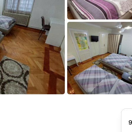
Subotica
Nova Varoš
Valjevo
Uvac
Kruševac
Pirot
Novi Pazar
Zrenjanin
Vršac
Gornji Milanovac
Raška
Leskovac
Bor
Požarevac
Senta
Požega
Sremska
Ljubovija
Mitrovica
Topola
Bela Crkva
Negotin
Bačka Palanka
Ćuprija
Kanjiža
Temerin
Novi Bečej
Mali Zvornik
9
Kosmaj
Golija
Bačka Topola