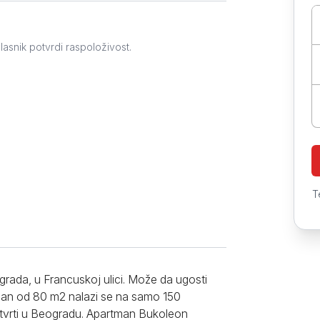
Prokuplje
lasnik potvrdi raspoloživost.
T
rada, u Francuskoj ulici. Može da ugosti
man od 80 m2 nalazi se na samo 150
etvrti u Beogradu. Apartman Bukoleon