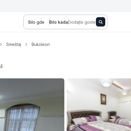
Bilo gde
Bilo kada
Dodajte goste
Smeštaj
Bukoleon
14
Novi Sad
Zlatibor
Kopaonik
Banja Koviljača
Sokobanja
Fruška gora
Tara
Stara planina
Banja Vrujci
Kragujevac
Ždrelo
Golubac
Bajina Bašta
Kraljevo
Jagodina