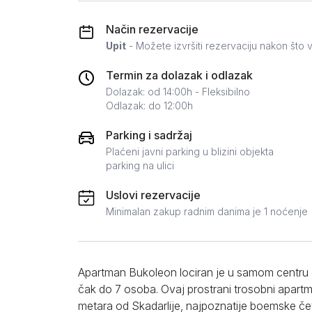
Zlatar
Način rezervacije
Upit
- Možete izvršiti rezervaciju nakon što v
Termin za dolazak i odlazak
Dolazak: od 14:00h - Fleksibilno
Odlazak: do 12:00h
Parking i sadržaj
Plaćeni javni parking u blizini objekta
parking na ulici
Uslovi rezervacije
Minimalan zakup radnim danima je 1 noćenje
Apartman Bukoleon lociran je u samom centru g
čak do 7 osoba. Ovaj prostrani trosobni apart
metara od Skadarlije, najpoznatije boemske č