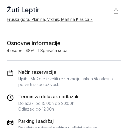
Žuti Leptir
Fruška gora, Planina, Vrdnik, Martina Klasića 7
Osnovne informacije
4 osobe
·
48㎡
·
1 Spavaća soba
Način rezervacije
Upit
- Možete izvršiti rezervaciju nakon što vlasnik
potvrdi raspoloživost.
Termin za dolazak i odlazak
Dolazak: od 15:00h do 20:00h
Odlazak: do 12:00h
Parking i sadržaj
Besplatan privatni parking u blizini objekta