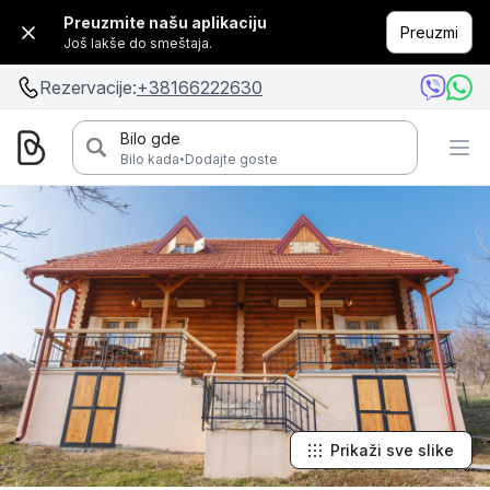
Preuzmite našu aplikaciju
Preuzmi
Još lakše do smeštaja.
Rezervacije:
+38166222630
Bilo gde
·
Bilo kada
Dodajte goste
Prikaži sve slike