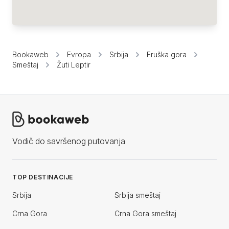
Bookaweb
Evropa
Srbija
Fruška gora
Smeštaj
Žuti Leptir
Vodič do savršenog putovanja
TOP DESTINACIJE
Srbija
Srbija smeštaj
Crna Gora
Crna Gora smeštaj