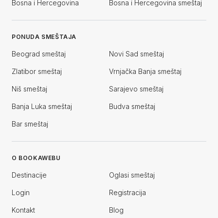
Bosna i Hercegovina
Bosna i Hercegovina smeštaj
PONUDA SMEŠTAJA
Beograd smeštaj
Novi Sad smeštaj
Zlatibor smeštaj
Vrnjačka Banja smeštaj
Niš smeštaj
Sarajevo smeštaj
Banja Luka smeštaj
Budva smeštaj
Bar smeštaj
O BOOKAWEBU
Destinacije
Oglasi smeštaj
Login
Registracija
Kontakt
Blog