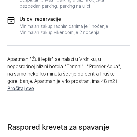
bezbedan parking
parking na ulici
Uslovi rezervacije
Minimalan zakup radnim danima je 1 noćenje
Minimalan zakup vikendom je 2 noćenja
Apartman "Žuti leptir" se nalazi u Vrdniku, u
neposrednoj blizini hotela "Termal" i "Premier Aqua",
na samo nekoliko minuta šetnje do centra Fruške
gore, banje. Apartman je vrlo prostran, ima 48 m2 i
urađen je u rustičnom stilu od drveta, izuzetno
Pročitaj sve
atraktivnog dizajna i prijatnog enterijera. Ovaj
dvosobni apartman ima odvojenu spavaću sobu
opremljenu sa jednim bračnim i jednim singl krevetom.
Dnevni boravak je opremljen kaučem i foteljom, a u
sklopu njega se nalazi trpezarijski sto sa stolicama,
Raspored kreveta za spavanje
kao i kompletno opremljena kuhinja. Kupatilo je