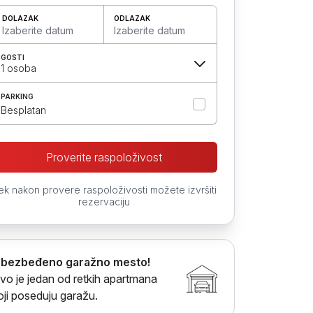
DOLAZAK
ODLAZAK
Izaberite datum
Izaberite datum
GOSTI
1 osoba
PARKING
Besplatan
Proverite raspoloživost
ek nakon provere raspoloživosti možete izvršiti
rezervaciju
bezbeđeno garažno mesto!
vo je jedan od retkih apartmana
oji poseduju garažu.