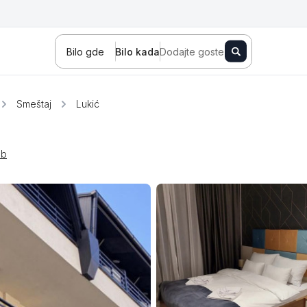
Bilo gde
Bilo kada
Dodajte goste
Smeštaj
Lukić
bb
Novi Sad
Zlatibor
Kopaonik
Banja Koviljača
Sokobanja
Fruška gora
Tara
Stara planina
Banja Vrujci
Kragujevac
Ždrelo
Golubac
Bajina Bašta
Kraljevo
Jagodina