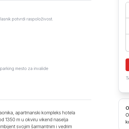
Prokuplje
lasnik potvrdi raspoloživost.
parking mesto za invalide
T
O
onika, apartmanski kompleks hotela
O
 od 1350 m u okviru vikend naselja
k
ambijent svojim šarmantnim i vedrim