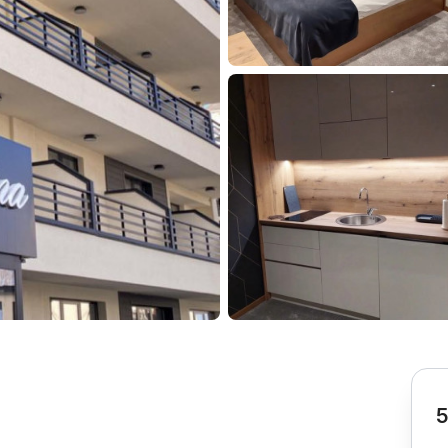
Subotica
Nova Varoš
Valjevo
Uvac
Kruševac
Pirot
Novi Pazar
Zrenjanin
Vršac
Gornji Milanovac
Raška
Leskovac
Bor
Požarevac
Senta
Požega
Sremska
Ljubovija
Mitrovica
Topola
Bela Crkva
Negotin
Bačka Palanka
Ćuprija
Kanjiža
Temerin
Novi Bečej
Mali Zvornik
5
Kosmaj
Golija
Bačka Topola