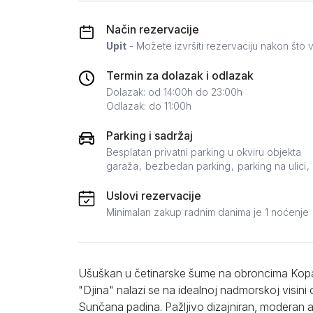
Zlatar
Način rezervacije
Upit
- Možete izvršiti rezervaciju nakon što v
Termin za dolazak i odlazak
Dolazak: od 14:00h do 23:00h
Odlazak: do 11:00h
Parking i sadržaj
Besplatan privatni parking u okviru objekta
garaža
bezbedan parking
parking na ulici
Uslovi rezervacije
Minimalan zakup radnim danima je 1 noćenje
Ušuškan u četinarske šume na obroncima Kopa
"Djina" nalazi se na idealnoj nadmorskoj visini
Sunčana padina. Pažljivo dizajniran, moderan 