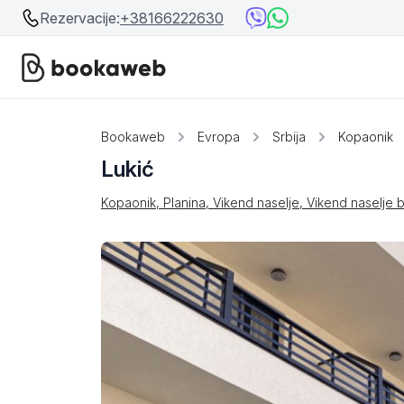
Rezervacije:
+38166222630
Srbija
Srbija
Bookaweb
Evropa
Srbija
Kopaonik
Lukić
Bosna i Hercegovina
Crna Gora
Kopaonik, Planina, Vikend naselje, Vikend naselje 
Beograd
Ostalo
Niš
Srebrno jezero
Prolom Banja
Užice