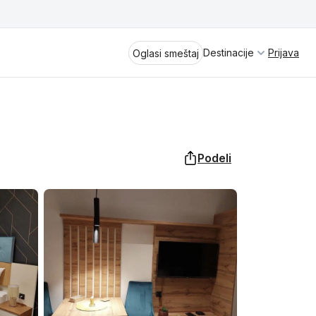
Destinacije
Prijava
Oglasi smeštaj
Podeli
Divčibare
Vrnjačka Banja
Spremite se za virtuelno putovanje
kroz jednu od najlepših zemalja
Perućac
Evrope i sveta. Uživaćete u prikazima
planinskih masiva poput Tare i Šar-
Kladovo
planine, ali i u ravničarskim predelima
prostrane Vojvodine. Istraživanje
Aranđelovac
tradicije i kulturnog dobra Srbije
otkriće vam pravu narav srpskog