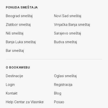
PONUDA SMEŠTAJA
Beograd smeštaj
Novi Sad smeštaj
Zlatibor smeštaj
Vrnjačka Banja smeštaj
Niš smeštaj
Sarajevo smeštaj
Banja Luka smeštaj
Budva smeštaj
Bar smeštaj
O BOOKAWEBU
Destinacije
Oglasi smeštaj
Login
Registracija
Kontakt
Blog
Help Centar za Vlasnike
Posao