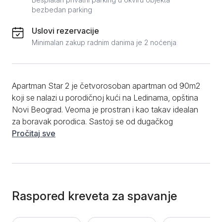
bezbedan parking
Uslovi rezervacije
Minimalan zakup radnim danima je 2 noćenja
Apartman Star 2 je četvorosoban apartman od 90m2
koji se nalazi u porodičnoj kući na Ledinama, opština
Novi Beograd. Veoma je prostran i kao takav idealan
za boravak porodica. Sastoji se od dugačkog
hodnika, kupatila sa tuš kabinom, dve spavaće sobe
Pročitaj sve
sa bračnim krevetima, još jedne spavaće sobe sa
kaučem na razvlačenje, galerijom za spavanje,
dnevnog boravka sa udobnom garniturom, trpezarije i
kuhinje sa svim potrebnim sadržajem. Posebnu
pogodnost predstavlja velika terasa na kojoj možete
Raspored kreveta za spavanje
uživati u jutarnjoj kafi. Moderno opremljen i komforan
za boravak do 6 osoba sa svim potrebnim stvarima