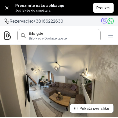
Preuzmite našu aplikaciju
Preuzmi
Još lakše do smeštaja.
Rezervacije:
+38166222630
Bilo gde
·
Bilo kada
Dodajte goste
Prikaži sve slike