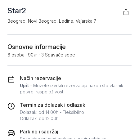
Star2
Beograd, Novi Beograd, Ledine, Vajarska 7
Osnovne informacije
6 osoba
·
90㎡
·
3 Spavaće sobe
Način rezervacije
Upit
- Možete izvršiti rezervaciju nakon što vlasnik
potvrdi raspoloživost.
Termin za dolazak i odlazak
Dolazak: od 14:00h - Fleksibilno
Odlazak: do 12:00h
Parking i sadržaj
Besplatan privatni parking u okviru objekta