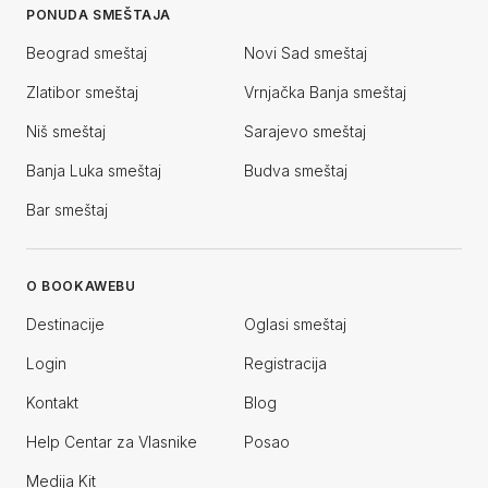
PONUDA SMEŠTAJA
Beograd smeštaj
Novi Sad smeštaj
Zlatibor smeštaj
Vrnjačka Banja smeštaj
Niš smeštaj
Sarajevo smeštaj
Banja Luka smeštaj
Budva smeštaj
Bar smeštaj
O BOOKAWEBU
Destinacije
Oglasi smeštaj
Login
Registracija
Kontakt
Blog
Help Centar za Vlasnike
Posao
Medija Kit