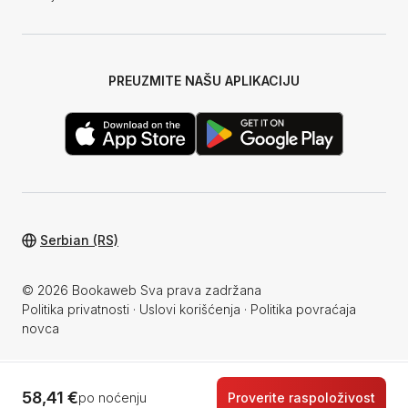
PREUZMITE NAŠU APLIKACIJU
Serbian (RS)
© 2026 Bookaweb Sva prava zadržana
Politika privatnosti
·
Uslovi korišćenja
·
Politika povraćaja
novca
58,41 €
po noćenju
Proverite raspoloživost