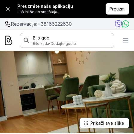
Preuzmite našu aplikaciju
Preuzmi
Još lakše do smeštaja.
Rezervacije:
+38166222630
Bilo gde
·
Bilo kada
Dodajte goste
Prikaži sve slike