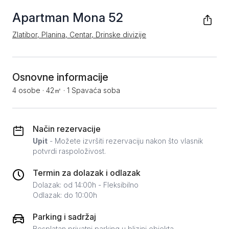
Apartman Mona 52
Zlatibor, Planina, Centar, Drinske divizije
Osnovne informacije
4 osobe
·
42㎡
·
1 Spavaća soba
Način rezervacije
Upit
- Možete izvršiti rezervaciju nakon što vlasnik
potvrdi raspoloživost.
Termin za dolazak i odlazak
Dolazak: od 14:00h - Fleksibilno
Odlazak: do 10:00h
Parking i sadržaj
Besplatan privatni parking u blizini objekta