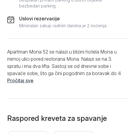
bezbedan parking
Uslovi rezervacije
Minimalan zakup radnim danima je 2 noćenja
Apartman Mona 52 se nalazi u blizini hotela Mona u
mirnoj ulici pored restorana Mona. Nalazi se na 3.
spratu i ima dva lifta. Sastoji se od dnevne sobe i
spavaće sobe, što ga čini pogodnim za boravak do 4
osobe. Do strogog centra Zlatibora treba oko
Pročitaj sve
nekoliko minuta lagane šetnje. Apartman Mona 52 je
moderno dizajniran, kompletno opremljen i
predstavlja savršen izbor za boravak na Zlatiboru.
Kuhinja se nalazi u okviru dnevnog boravka i sadrži
sve neophodno za duži ili kraći boravak. Kupatilo je
Raspored kreveta za spavanje
opremljeno tuš kabinom i novim sanitarijama. Kada je
u pitanju prateći sadržaj, gostima su na raspolaganju