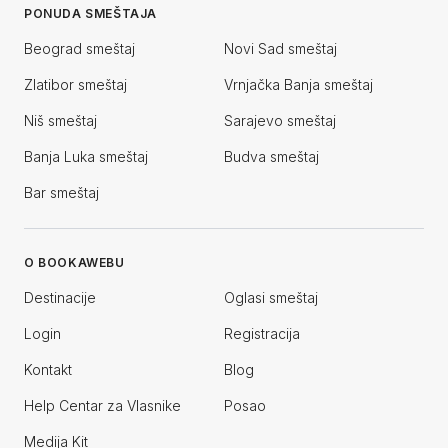
PONUDA SMEŠTAJA
Beograd smeštaj
Novi Sad smeštaj
Zlatibor smeštaj
Vrnjačka Banja smeštaj
Niš smeštaj
Sarajevo smeštaj
Banja Luka smeštaj
Budva smeštaj
Bar smeštaj
O BOOKAWEBU
Destinacije
Oglasi smeštaj
Login
Registracija
Kontakt
Blog
Help Centar za Vlasnike
Posao
Medija Kit