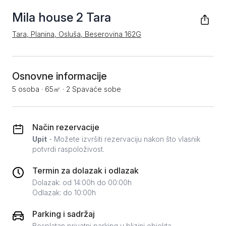
Mila house 2 Tara
Tara, Planina, Osluša, Beserovina 162G
Osnovne informacije
5 osoba
·
65㎡
·
2 Spavaće sobe
Način rezervacije
Upit
- Možete izvršiti rezervaciju nakon što vlasnik
potvrdi raspoloživost.
Termin za dolazak i odlazak
Dolazak: od 14:00h do 00:00h
Odlazak: do 10:00h
Parking i sadržaj
Besplatan privatni parking u blizini objekta