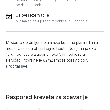
bezbedan parking
Uslovi rezervacije
Minimalan zakup radnim danima je 3 noćenja
Moderno opremljena planinska kuća na planini Tari u
mestu Osluša u blizini Bajine Bašte. Udaljena je oko
15 km od jezera Zaovine i oko 5 km od jezera
Perućac. Površine je 62m2 i može boraviti do 5
osoba. Kućica poseduje dnevni boravak sa kaučom
Pročitaj sve
na razvlačenje i sa kaminom, kompletno opremljenu
kuhinju za kraći i duži boravak, dve spavaće sobe od
kojih jedna ima veliki bračni krevet a druga 2 single
kreveta, kupatilo sa tuš kabinom i prostranu terasu sa
pogledom na planinu na kojoj gosti mogu uživati
Raspored kreveta za spavanje
tokom svog boravka. Od dodatnih pogodnosti je
gostima na raspolaganju zabavni sadržaj za decu