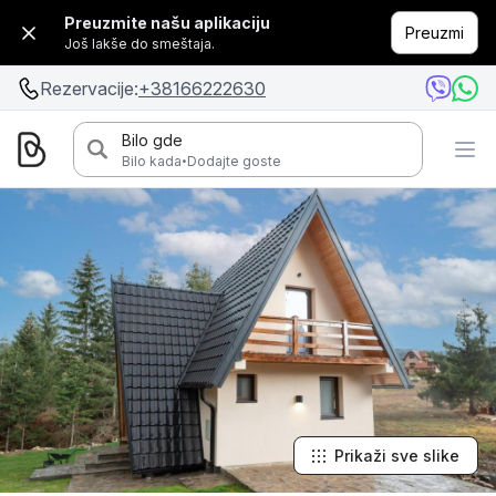
Preuzmite našu aplikaciju
Preuzmi
Još lakše do smeštaja.
Rezervacije:
+38166222630
Bilo gde
·
Bilo kada
Dodajte goste
Prikaži sve slike