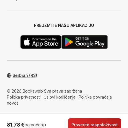
PREUZMITE NAŠU APLIKACIJU
Serbian (RS)
© 2026 Bookaweb Sva prava zadržana
Politika privatnosti
·
Uslovi korišćenja
·
Politika povraćaja
novca
81,78 €
po noćenju
Proverite raspoloživost