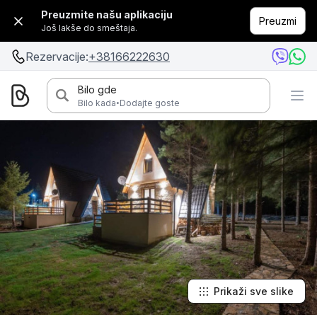
Preuzmite našu aplikaciju
Preuzmi
Još lakše do smeštaja.
Rezervacije:
+38166222630
Bilo gde
·
Bilo kada
Dodajte goste
Prikaži sve slike