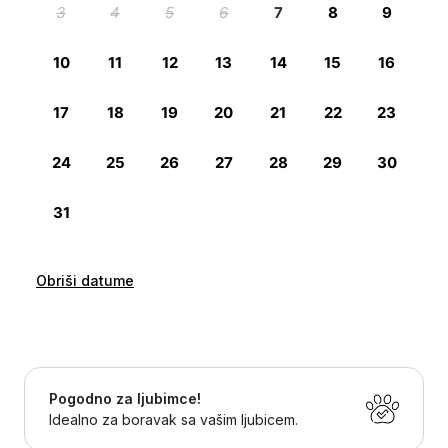
Obriši datume
Pogodno za ljubimce!
Idealno za boravak sa vašim ljubicem.