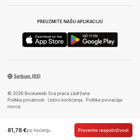
PREUZMITE NAŠU APLIKACIJU
Serbian (RS)
© 2026 Bookaweb Sva prava zadržana
Politika privatnosti
·
Uslovi korišćenja
·
Politika povraćaja
novca
81,78 €
po noćenju
Proverite raspoloživost