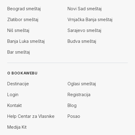
Beograd smeštaj
Novi Sad smeštaj
Zlatibor smeštaj
Vrnjačka Banja smeštaj
Niš smeštaj
Sarajevo smeštaj
Banja Luka smeštaj
Budva smeštaj
Bar smeštaj
O BOOKAWEBU
Destinacije
Oglasi smeštaj
Login
Registracija
Kontakt
Blog
Help Centar za Vlasnike
Posao
Medija Kit