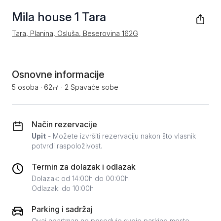
Mila house 1 Tara
Tara, Planina, Osluša, Beserovina 162G
Osnovne informacije
5 osoba
·
62㎡
·
2 Spavaće sobe
Način rezervacije
Upit
- Možete izvršiti rezervaciju nakon što vlasnik
potvrdi raspoloživost.
Termin za dolazak i odlazak
Dolazak: od 14:00h do 00:00h
Odlazak: do 10:00h
Parking i sadržaj
Ovaj apartman ne poseduje svoje parking mesto