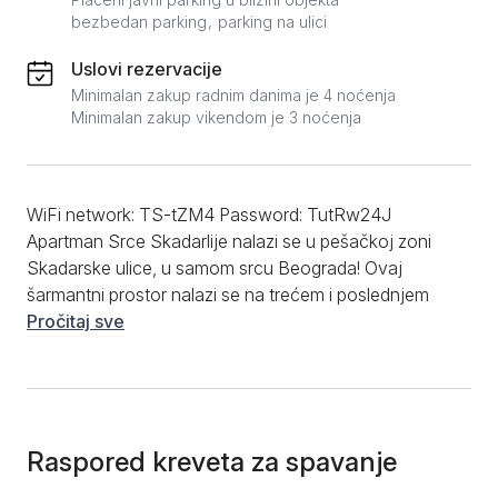
bezbedan parking
parking na ulici
Uslovi rezervacije
Minimalan zakup radnim danima je 4 noćenja
Minimalan zakup vikendom je 3 noćenja
WiFi network: TS-tZM4 Password: TutRw24J
Apartman Srce Skadarlije nalazi se u pešačkoj zoni
Skadarske ulice, u samom srcu Beograda! Ovaj
šarmantni prostor nalazi se na trećem i poslednjem
spratu dvorišne zgrade, pružajući vam savršen spoj
Pročitaj sve
udobnosti i centralne lokacije. Apartman se sastoji od
prostrane spavaće sobe, udobne dnevne sobe,
predsoblja, opremljenog kupatila i kuhinje sa
poluostrvom. Terasa sa zastakljenom trpezarijom je
pravo mesto za opuštanje i uživanje, a otvorena je
Raspored kreveta za spavanje
od proleća do jeseni, omogućavajući vam da uživate