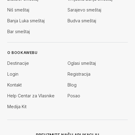
Niš smeštaj
Sarajevo smeštaj
Banja Luka smeštaj
Budva smeštaj
Bar smeštaj
O BOOKAWEBU
Destinacije
Oglasi smeštaj
Login
Registracija
Kontakt
Blog
Help Centar za Vlasnike
Posao
Medija Kit