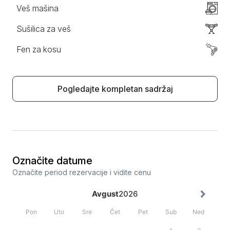
Veš mašina
Sušilica za veš
Fen za kosu
Pogledajte kompletan sadržaj
Označite datume
Označite period rezervacije i vidite cenu