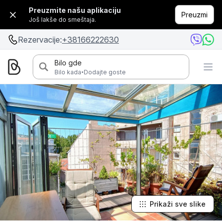
Preuzmite našu aplikaciju
Preuzmi
Još lakše do smeštaja.
Rezervacije:
+38166222630
Bilo gde
·
Bilo kada
Dodajte goste
Prikaži sve slike