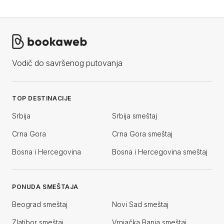
Vodič do savršenog putovanja
TOP DESTINACIJE
Srbija
Srbija smeštaj
Crna Gora
Crna Gora smeštaj
Bosna i Hercegovina
Bosna i Hercegovina smeštaj
PONUDA SMEŠTAJA
Beograd smeštaj
Novi Sad smeštaj
Zlatibor smeštaj
Vrnjačka Banja smeštaj