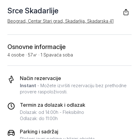
Srce Skadarlije
Beograd, Centar Stari grad, Skadarlija, Skadarska 41
Osnovne informacije
4 osobe
·
57㎡
·
1 Spavaća soba
Način rezervacije
Instant
- Možete izvršiti rezervaciju bez prethodne
provere raspoloživosti.
Termin za dolazak i odlazak
Dolazak: od 14:00h - Fleksibilno
Odlazak: do 11:00h
Parking i sadržaj
Plaćeni javni parking u blizini objekta