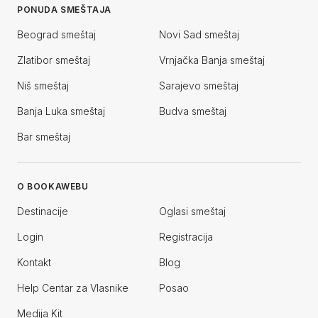
PONUDA SMEŠTAJA
Beograd smeštaj
Novi Sad smeštaj
Zlatibor smeštaj
Vrnjačka Banja smeštaj
Niš smeštaj
Sarajevo smeštaj
Banja Luka smeštaj
Budva smeštaj
Bar smeštaj
O BOOKAWEBU
Destinacije
Oglasi smeštaj
Login
Registracija
Kontakt
Blog
Help Centar za Vlasnike
Posao
Medija Kit