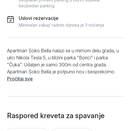
bezbedan parking
Uslovi rezervacije
Minimalan zakup radnim danima je 3 noćenja
Apartman Soko Bella nalazi se u mirnom delu grada, u
ulici Nikola Tesla 5, u blizini parka "Borici" i parka
"Čuka". Udaljen je samo 300m od centra grada.
Apartman Soko Bella je potpuno nov i besprekorno
čist apartman modernog dizajna. Apartman je idealan
Pročitaj sve
za smeštaj do 4 osobe. Od prostorija ima dnevnu
sobu sa ugaonom garniturom, spavaću sobu sa
bračnim krevetom, kuhinju i kupatilo. Apartman Soko
Bella sadrži brzi internet Wi-Fi, LCD TV. Sve je
kvalitetno opremljeno, sa svim tehničkim aparatima,
Raspored kreveta za spavanje
posteljinom i peškirima najboljeg kvaliteta tako da
apartman pruža udobnost na zavidnom nivou.