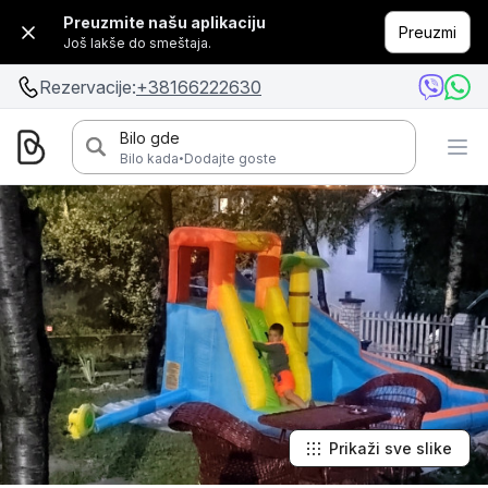
Preuzmite našu aplikaciju
Preuzmi
Još lakše do smeštaja.
Rezervacije:
+38166222630
Bilo gde
·
Bilo kada
Dodajte goste
Prikaži sve slike