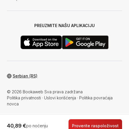
PREUZMITE NAŠU APLIKACIJU
Serbian (RS)
© 2026 Bookaweb Sva prava zadržana
Politika privatnosti
·
Uslovi korišćenja
·
Politika povraćaja
novca
40,89 €
po noćenju
Proverite raspoloživost