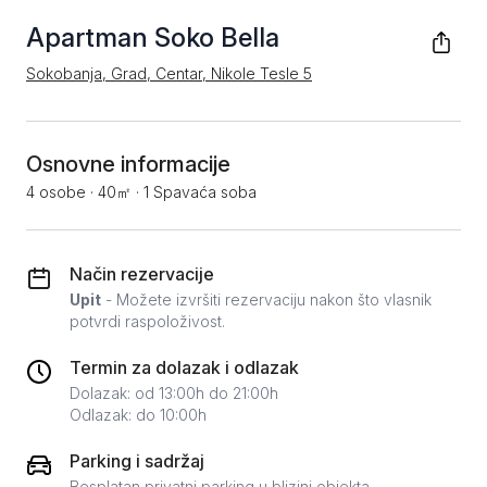
Apartman Soko Bella
Sokobanja, Grad, Centar, Nikole Tesle 5
Osnovne informacije
4 osobe
·
40㎡
·
1 Spavaća soba
Način rezervacije
Upit
- Možete izvršiti rezervaciju nakon što vlasnik
potvrdi raspoloživost.
Termin za dolazak i odlazak
Dolazak: od 13:00h do 21:00h
Odlazak: do 10:00h
Parking i sadržaj
Besplatan privatni parking u blizini objekta