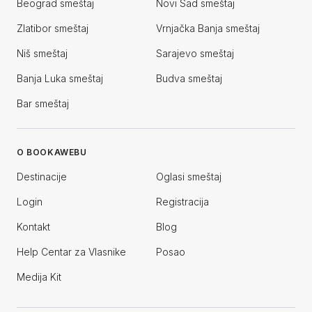
Beograd smeštaj
Novi Sad smeštaj
Zlatibor smeštaj
Vrnjačka Banja smeštaj
Niš smeštaj
Sarajevo smeštaj
Banja Luka smeštaj
Budva smeštaj
Bar smeštaj
O BOOKAWEBU
Destinacije
Oglasi smeštaj
Login
Registracija
Kontakt
Blog
Help Centar za Vlasnike
Posao
Medija Kit