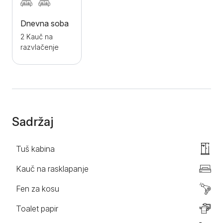
različite kozmetičke proizvode, čiste peškire, sredstva
za čišćenje, kao i posteljinu. Gostima je obezbeđen
Dnevna soba
parking u okviru objekta. Dobrodošli!
2 Kauč na
razvlačenje
Sadržaj
Tuš kabina
Kauč na rasklapanje
Fen za kosu
Toalet papir