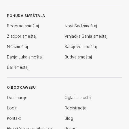
PONUDA SMEŠTAJA
Beograd smeštaj
Novi Sad smeštaj
Zlatibor smeštaj
Vrnjačka Banja smeštaj
Niš smeštaj
Sarajevo smeštaj
Banja Luka smeštaj
Budva smeštaj
Bar smeštaj
O BOOKAWEBU
Destinacije
Oglasi smeštaj
Login
Registracija
Kontakt
Blog
Help Centar za Vlasnike
Posao