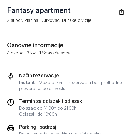
Fantasy apartment
Zlatibor, Planina, Đurkovac, Drinske divizije
Osnovne informacije
4 osobe
·
38㎡
·
1 Spavaća soba
Način rezervacije
Instant
- Možete izvršiti rezervaciju bez prethodne
provere raspoloživosti.
Termin za dolazak i odlazak
Dolazak: od 14:00h do 21:00h
Odlazak: do 10:00h
Parking i sadržaj
Besplatan privatni parking u blizini objekta