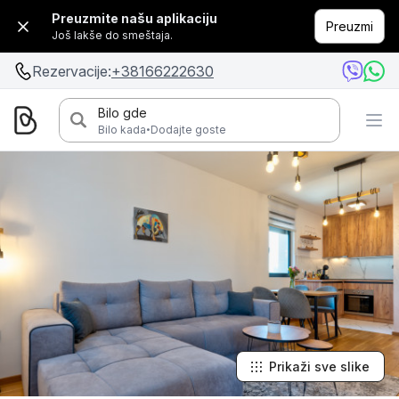
Preuzmite našu aplikaciju
Preuzmi
Još lakše do smeštaja.
Rezervacije:
+38166222630
Bilo gde
·
Bilo kada
Dodajte goste
Prikaži sve slike