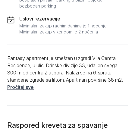
bezbedan parking
Uslovi rezervacije
Minimalan zakup radnim danima je 1 noćenje
Minimalan zakup vikendom je 2 noćenja
Fantasy apartment je smešten u zgradi Vila Central
Residence, u ulici Drinske divizije 33, udaljen svega
300 m od centra Zlatibora. Nalazi se na 6. spratu
stambene zgrade sa liftom. Apartman površine 38 m2,
sa odvojenom spavaćom sobom, pogodan je za
Pročitaj sve
ugodan boravak do 4 odrasle osobe. Apartman
poseduje prostrani dnevni boravak sa ugaonom
garniturom na razvlačenje, kao i spavaću sobu sa
udobnim bračnim krevetom. Moderno opremljena i
funkcionalna kuhinja će maksimalno olakšati duži i
Raspored kreveta za spavanje
kraći boravak, a na raspolaganju je i trpezarija sa