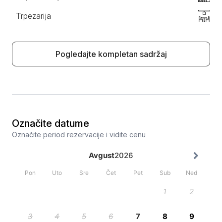
Trpezarija
Pogledajte kompletan sadržaj
Označite datume
Označite period rezervacije i vidite cenu