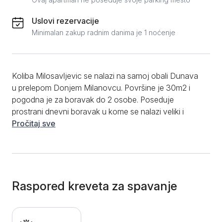
Uslovi rezervacije
Minimalan zakup radnim danima je 1 noćenje
Koliba Milosavljevic se nalazi na samoj obali Dunava
u prelepom Donjem Milanovcu. Površine je 30m2 i
pogodna je za boravak do 2 osobe. Poseduje
prostrani dnevni boravak u kome se nalazi veliki i
udoban bračni krevet, rustično opremljenu i
Pročitaj sve
funkcionalnu kuhinju koja je pogodna za duži i kraći
boravak u smeštaju sa trpezarijom, kao i kupatilo sa
tušem. Gostima je na raspolaganju i terasa sa
pogledom na reku na kojoj mogu uživati u predivnoj
prirodi ovog kraja Srbije koja stvara savršenu
Raspored kreveta za spavanje
atmosferu za opuštanje. Od dodatnih pogodnosti
gostima su na raspolaganju besplatan WiFi internet,
LCD TV sa kablovskim kanalima, klima uređaj, čisti