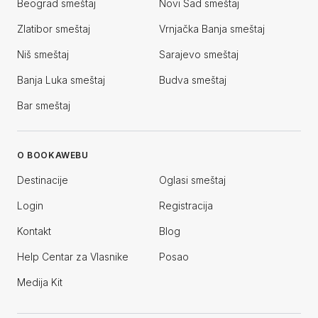
Beograd smeštaj
Novi Sad smeštaj
Zlatibor smeštaj
Vrnjačka Banja smeštaj
Niš smeštaj
Sarajevo smeštaj
Banja Luka smeštaj
Budva smeštaj
Bar smeštaj
O BOOKAWEBU
Destinacije
Oglasi smeštaj
Login
Registracija
Kontakt
Blog
Help Centar za Vlasnike
Posao
Medija Kit