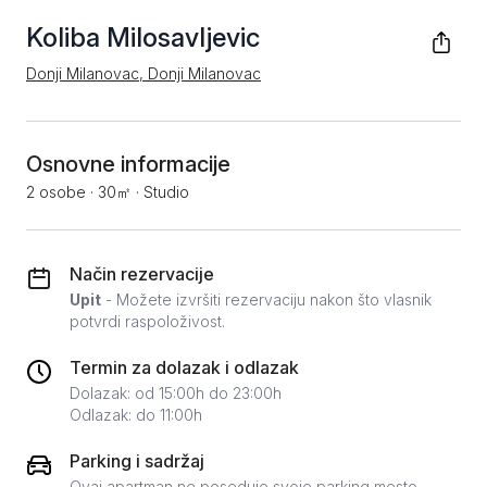
Koliba Milosavljevic
Donji Milanovac, Donji Milanovac
Osnovne informacije
2 osobe
·
30㎡
·
Studio
Način rezervacije
Upit
- Možete izvršiti rezervaciju nakon što vlasnik
potvrdi raspoloživost.
Termin za dolazak i odlazak
Dolazak: od 15:00h do 23:00h
Odlazak: do 11:00h
Parking i sadržaj
Ovaj apartman ne poseduje svoje parking mesto