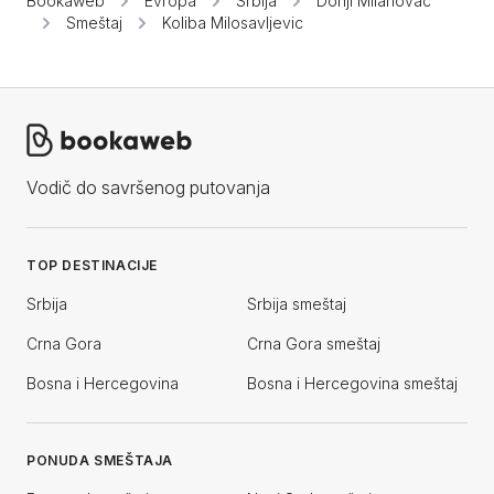
Bookaweb
Evropa
Srbija
Donji Milanovac
Smeštaj
Koliba Milosavljevic
Vodič do savršenog putovanja
TOP DESTINACIJE
Srbija
Srbija smeštaj
Crna Gora
Crna Gora smeštaj
Bosna i Hercegovina
Bosna i Hercegovina smeštaj
PONUDA SMEŠTAJA