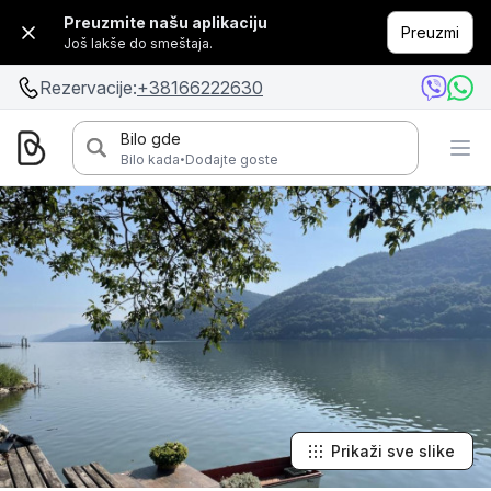
Preuzmite našu aplikaciju
Preuzmi
Još lakše do smeštaja.
Rezervacije:
+38166222630
Bilo gde
·
Bilo kada
Dodajte goste
Prikaži sve slike