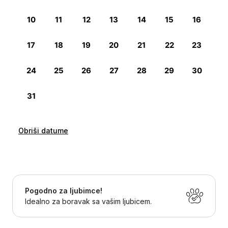
Obriši datume
Pogodno za ljubimce!
Idealno za boravak sa vašim ljubicem.