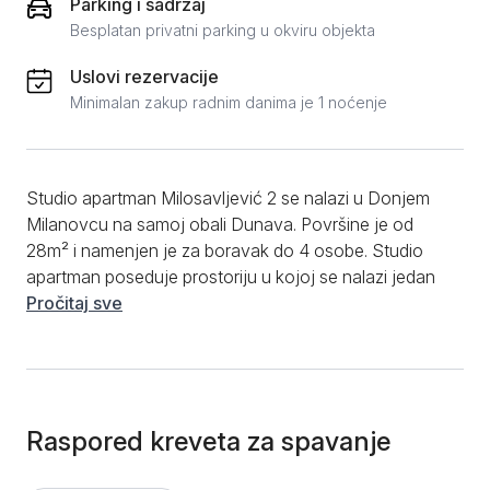
Parking i sadržaj
Besplatan privatni parking u okviru objekta
Uslovi rezervacije
Minimalan zakup radnim danima je 1 noćenje
Studio apartman Milosavljević 2 se nalazi u Donjem
Milanovcu na samoj obali Dunava. Površine je od
28m² i namenjen je za boravak do 4 osobe. Studio
apartman poseduje prostoriju u kojoj se nalazi jedan
francuski ležaj za dve osobe i kauč na razvlačenje za
Pročitaj sve
još dve osobe. Čajnu kuhinju koja je kompletno
opremljena i kupatilo sa tušem. Gostima je na
raspolaganju besplatan WiFi internet, flat-screen TV
sa kanalima, klima uređaj, grejanje. Za dodatni
komfor, studio apartman nudi prostranu terasu sa
Raspored kreveta za spavanje
prelepim pogledom na reku Dunav. Parking se nalazi u
okviru dvorišnog objekta. Studio Milosavljević 3 je