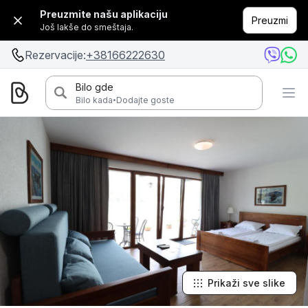
Preuzmite našu aplikaciju
Preuzmi
Još lakše do smeštaja.
Rezervacije:
+38166222630
Bilo gde
·
Bilo kada
Dodajte goste
Prikaži sve slike