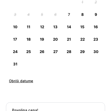
Obriši datume
Povoljna cena!