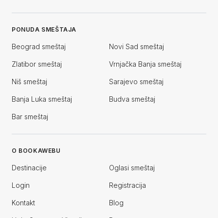
PONUDA SMEŠTAJA
Beograd smeštaj
Novi Sad smeštaj
Zlatibor smeštaj
Vrnjačka Banja smeštaj
Niš smeštaj
Sarajevo smeštaj
Banja Luka smeštaj
Budva smeštaj
Bar smeštaj
O BOOKAWEBU
Destinacije
Oglasi smeštaj
Login
Registracija
Kontakt
Blog