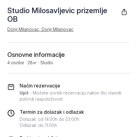
Studio Milosavljevic prizemlje
OB
Donji Milanovac, Donji Milanovac
Osnovne informacije
4 osobe
·
28㎡
·
Studio
Način rezervacije
Upit
- Možete izvršiti rezervaciju nakon što vlasnik
potvrdi raspoloživost.
Termin za dolazak i odlazak
Dolazak: od 14:00h do 23:00h
Odlazak: do 11:00h