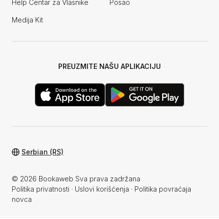
Help Centar za Vlasnike
Posao
Medija Kit
PREUZMITE NAŠU APLIKACIJU
Serbian (RS)
© 2026 Bookaweb Sva prava zadržana
Politika privatnosti
·
Uslovi korišćenja
·
Politika povraćaja
novca