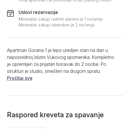
Uslovi rezervacije
Minimalan zakup radnim danima je 1 noćenje
Minimalan zakup vikendom je 2 noćenja
Apartman Gorana 1 je lepo uredjen stan na dan u
neposrednoj blizini Vukovog spomenika. Kompletno
je opremljen za prijatan boravak do 2 osobe. Po
strukturi je studio, smešten na drugom spratu
stambene zgrade. Sastoji se od komforne prostorije u
Pročitaj sve
kojoj se nalazi udoban kauč na razvlačenje, kuhinje u
sklopu iste prostorije, kao i kupatila sa tuš kabinom.
Kada je u pitanju prateći sadržaj, gostima su na
raspolaganju internet, LCD tv, peškiri, posteljina, klima
uredjaj. Lokacija apartmana Gorana 1 je izuzetna za
Raspored kreveta za spavanje
sve koji žele da istraže Beograd. U blizini se nalazi
Vukov spomenik, kao i veliki trg sa brojnim kafićima i