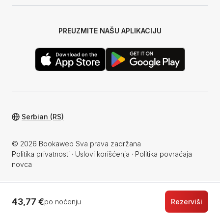
PREUZMITE NAŠU APLIKACIJU
Serbian (RS)
© 2026 Bookaweb Sva prava zadržana
Politika privatnosti
·
Uslovi korišćenja
·
Politika povraćaja
novca
43,77 €
po noćenju
Rezerviši