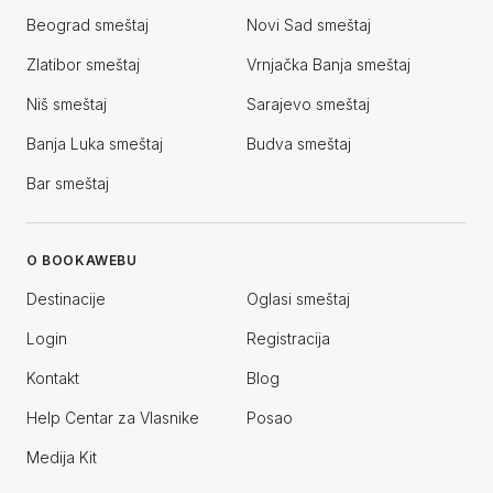
Beograd smeštaj
Novi Sad smeštaj
Zlatibor smeštaj
Vrnjačka Banja smeštaj
Niš smeštaj
Sarajevo smeštaj
Banja Luka smeštaj
Budva smeštaj
Bar smeštaj
O BOOKAWEBU
Destinacije
Oglasi smeštaj
Login
Registracija
Kontakt
Blog
Help Centar za Vlasnike
Posao
Medija Kit