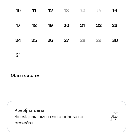
Obriši datume
Povoljna cena!
Smeštaj ima nižu cenu u odnosu na
prosečnu.