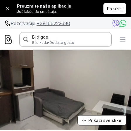
Preuzmite našu aplikaciju
Preuzmi
Još lakše do smeštaja.
Rezervacije:
+38166222630
Bilo gde
·
Bilo kada
Dodajte goste
Prikaži sve slike