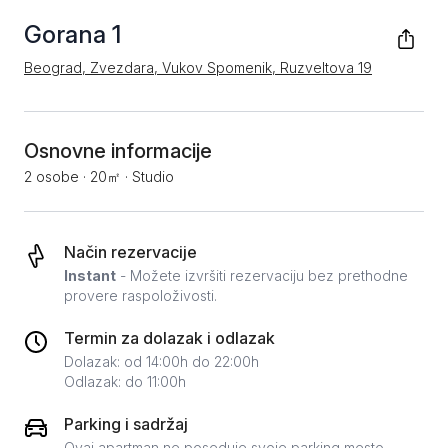
Gorana 1
Beograd, Zvezdara, Vukov Spomenik, Ruzveltova 19
Osnovne informacije
2 osobe
·
20㎡
·
Studio
Način rezervacije
Instant
- Možete izvršiti rezervaciju bez prethodne
provere raspoloživosti.
Termin za dolazak i odlazak
Dolazak: od 14:00h do 22:00h
Odlazak: do 11:00h
Parking i sadržaj
Ovaj apartman ne poseduje svoje parking mesto