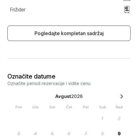
Frižider
Pogledajte kompletan sadržaj
Označite datume
Označite period rezervacije i vidite cenu