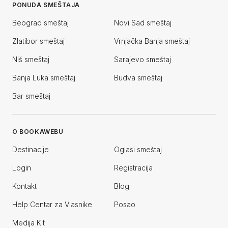
PONUDA SMEŠTAJA
Beograd smeštaj
Novi Sad smeštaj
Zlatibor smeštaj
Vrnjačka Banja smeštaj
Niš smeštaj
Sarajevo smeštaj
Banja Luka smeštaj
Budva smeštaj
Bar smeštaj
O BOOKAWEBU
Destinacije
Oglasi smeštaj
Login
Registracija
Kontakt
Blog
Help Centar za Vlasnike
Posao
Medija Kit