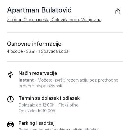
Apartman Bulatović
Zlatibor, Okolna mesta, Čolovića brdo, Vranjevina
Osnovne informacije
4 osobe
·
36㎡
·
1 Spavaća soba
Način rezervacije
Instant
- Možete izvršiti rezervaciju bez prethodne
provere raspoloživosti.
Termin za dolazak i odlazak
Dolazak: od 12:00h - Fleksibilno
Odlazak: do 10:00h
Parking i sadržaj
Besplatan privatni parking u blizini objekta