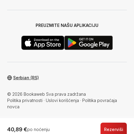
PREUZMITE NAŠU APLIKACIJU
Serbian (RS)
© 2026 Bookaweb Sva prava zadržana
Politika privatnosti
·
Uslovi korišćenja
·
Politika povraćaja
novca
40,89 €
po noćenju
Rezerviši