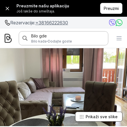
Preuzmite našu aplikaciju
Preuzmi
Još lakše do smeštaja.
Rezervacije:
+38166222630
Bilo gde
·
Bilo kada
Dodajte goste
Prikaži sve slike