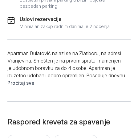
bezbedan parking
Uslovi rezervacije
Minimalan zakup radnim danima je 2 noćenja
Apartman Bulatović nalazi se na Zlatiboru, na adresi
Vranjevina. Smešten je na prvom spratu i namenjen
je udobnom boravku za do 4 osobe. Apartman je
izuzetno udoban i dobro opremljen. Poseduje dnevnu
sobu sa ugaonom garniturom i spavaću sobu sa
Pročitaj sve
velikim bračnim krevetom. Kuhinja je potpuno
opremljena, uključujući frižider, dok je kupatilo
moderno, sa tuš kabinom i hidromasažnom kadom,
idealno za potpuno uživanje u relaksaciji. Smeštaj je
za nepušače. Objekat raspolaže balkonom, a među
Raspored kreveta za spavanje
dodatnim pogodnostima su Wi-Fi, TV sa kablovskim
kanalima, kao i čisti peškiri i posteljina. Apartman