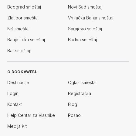
Beograd smeštaj
Novi Sad smeštaj
Zlatibor smeštaj
Vrnjačka Banja smeštaj
Niš smeštaj
Sarajevo smeštaj
Banja Luka smeštaj
Budva smeštaj
Bar smeštaj
O BOOKAWEBU
Destinacije
Oglasi smeštaj
Login
Registracija
Kontakt
Blog
Help Centar za Vlasnike
Posao
Medija Kit