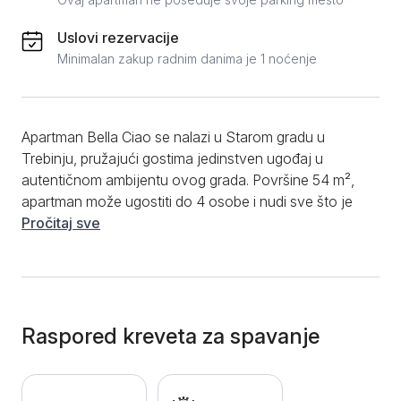
Uslovi rezervacije
Minimalan zakup radnim danima je 1 noćenje
Apartman Bella Ciao se nalazi u Starom gradu u
Trebinju, pružajući gostima jedinstven ugođaj u
autentičnom ambijentu ovog grada. Površine 54 m²,
apartman može ugostiti do 4 osobe i nudi sve što je
potrebno za udoban boravak. Struktura apartmana
Pročitaj sve
uključuje dnevnu sobu sa kaucem na rasklapanje i
zasebnu spavaću sobu sa bračnim krevetom koja se
nalazi na spratu. Kuhinja je kompletno opremljena sa
svim potrebnim uređajima, uključujući kombinovani
frižider, mašinu za pranje posuđa, rernu, indukcionu
Raspored kreveta za spavanje
ploču, kao i kompletnim posuđem i escajgom.
Kupatilo je moderno, sa tuš kabinom i mašinom za
veš. Dodatne pogodnosti uključuju WiFi, TV sa