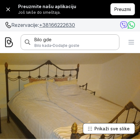
Preuzmite našu aplikaciju
Preuzmi
Još lakše do smeštaja.
Rezervacije:
+38166222630
Bilo gde
·
Bilo kada
Dodajte goste
Prikaži sve slike