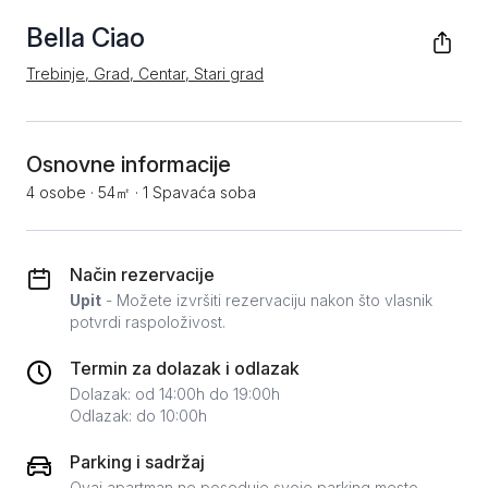
Bella Ciao
Trebinje, Grad, Centar, Stari grad
Osnovne informacije
4 osobe
·
54㎡
·
1 Spavaća soba
Način rezervacije
Upit
- Možete izvršiti rezervaciju nakon što vlasnik
potvrdi raspoloživost.
Termin za dolazak i odlazak
Dolazak: od 14:00h do 19:00h
Odlazak: do 10:00h
Parking i sadržaj
Ovaj apartman ne poseduje svoje parking mesto