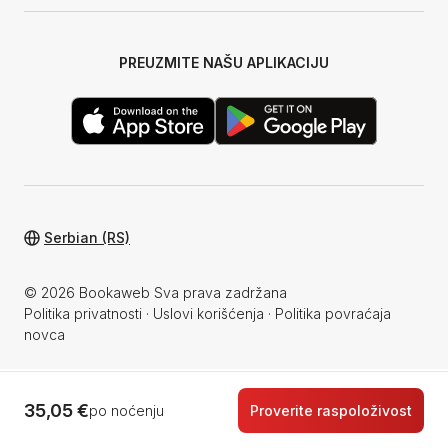
PREUZMITE NAŠU APLIKACIJU
Serbian (RS)
© 2026 Bookaweb Sva prava zadržana
Politika privatnosti
·
Uslovi korišćenja
·
Politika povraćaja
novca
35,05 €
po noćenju
Proverite raspoloživost