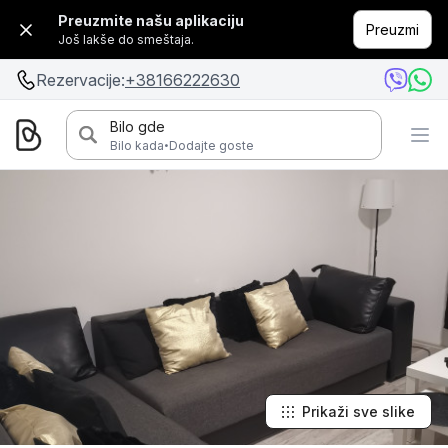
Preuzmite našu aplikaciju
Preuzmi
Još lakše do smeštaja.
Rezervacije:
+38166222630
Bilo gde
·
Bilo kada
Dodajte goste
Prikaži sve slike