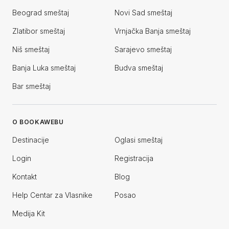
Beograd smeštaj
Novi Sad smeštaj
Zlatibor smeštaj
Vrnjačka Banja smeštaj
Niš smeštaj
Sarajevo smeštaj
Banja Luka smeštaj
Budva smeštaj
Bar smeštaj
O BOOKAWEBU
Destinacije
Oglasi smeštaj
Login
Registracija
Kontakt
Blog
Help Centar za Vlasnike
Posao
Medija Kit