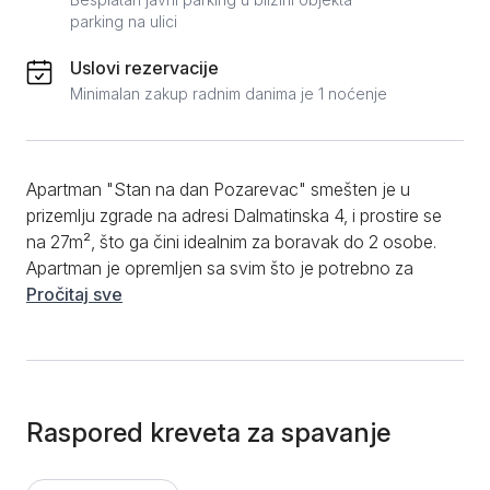
parking na ulici
Uslovi rezervacije
Minimalan zakup radnim danima je 1 noćenje
Apartman "Stan na dan Pozarevac" smešten je u
prizemlju zgrade na adresi Dalmatinska 4, i prostire se
na 27m², što ga čini idealnim za boravak do 2 osobe.
Apartman je opremljen sa svim što je potrebno za
udoban boravak. Ima odvojenu kuhinju koja uključuje
Pročitaj sve
šporet, mikrotalasnu, frižider, kao i posuđe i escajg za
pripremu obroka. U dnevnom boravku nalaze se dva
rasklopiva kauča, koji pružaju udoban prostor za
spavanje. Kupatilo je moderno, sa tuš kabinom.
Dodatne pogodnosti uključuju besplatan WiFi, TV,
Raspored kreveta za spavanje
centralno grejanje, klima uređaj, kao i čiste peškire i
posteljinu. Apartman se nalazi na samo 600 metara