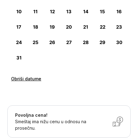
Obriši datume
Povoljna cena!
Smeštaj ima nižu cenu u odnosu na
prosečnu.