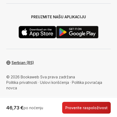
PREUZMITE NAŠU APLIKACIJU
Serbian (RS)
© 2026 Bookaweb Sva prava zadržana
Politika privatnosti
·
Uslovi korišćenja
·
Politika povraćaja
novca
46,73 €
po noćenju
Proverite raspoloživost