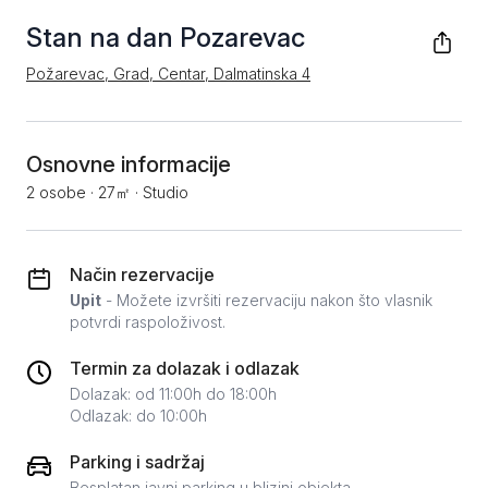
Stan na dan Pozarevac
Požarevac, Grad, Centar, Dalmatinska 4
Osnovne informacije
2 osobe
·
27㎡
·
Studio
Način rezervacije
Upit
- Možete izvršiti rezervaciju nakon što vlasnik
potvrdi raspoloživost.
Termin za dolazak i odlazak
Dolazak: od 11:00h do 18:00h
Odlazak: do 10:00h
Parking i sadržaj
Besplatan javni parking u blizini objekta