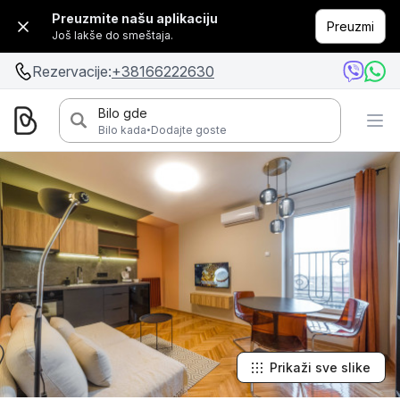
Preuzmite našu aplikaciju
Preuzmi
Još lakše do smeštaja.
Rezervacije:
+38166222630
Bilo gde
·
Bilo kada
Dodajte goste
Prikaži sve slike