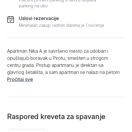
parking na ulici
Uslovi rezervacije
Minimalan zakup radnim danima je 1 noćenje
Apartman Nika A je savršeno mesto za udoban i
opuštajući boravak u Pirotu, smešten u strogom
centru grada. Pristup apartmanu je direktan sa
glavnog šetališta, a sam apartman se nalazi na petom
spratu zgrade na adresi Dragoševa 1. Sa površinom
Pročitaj sve
od 35m², pruža dovoljno prostora za do 2 osobe.
Apartman sadrži udobnu dnevnu sobu, zasebnu
spavaću sobu sa bračnim krevetom, kao i potpuno
opremljenu kuhinju sa trpezarijskim stolom i svim
potrebnim aparatima i posuđem. Kupatilo je moderno i
Raspored kreveta za spavanje
funkcionalno, sa tuš kabinom i mašinom za veš. Gosti
mogu uživati u dodatnim pogodnostima kao što su