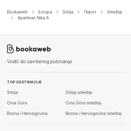
Bookaweb
Evropa
Srbija
Пирот
Smeštaj
Apartman Nika A
Vodič do savršenog putovanja
TOP DESTINACIJE
Srbija
Srbija smeštaj
Crna Gora
Crna Gora smeštaj
Bosna i Hercegovina
Bosna i Hercegovina smeštaj