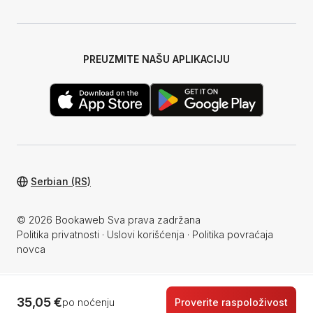
PREUZMITE NAŠU APLIKACIJU
Serbian (RS)
© 2026 Bookaweb Sva prava zadržana
Politika privatnosti
·
Uslovi korišćenja
·
Politika povraćaja
novca
35,05 €
po noćenju
Proverite raspoloživost