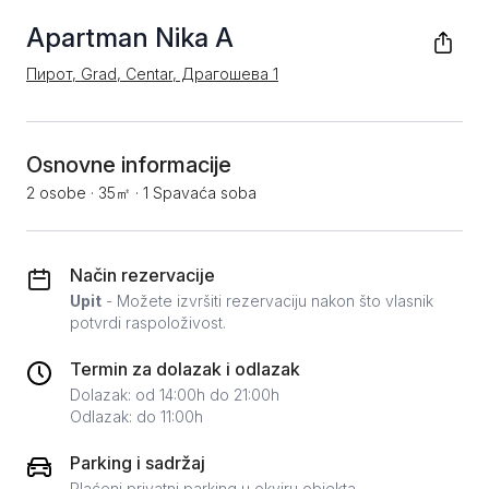
Apartman Nika A
Пирот, Grad, Centar, Драгошева 1
Osnovne informacije
2 osobe
·
35㎡
·
1 Spavaća soba
Način rezervacije
Upit
- Možete izvršiti rezervaciju nakon što vlasnik
potvrdi raspoloživost.
Termin za dolazak i odlazak
Dolazak: od 14:00h do 21:00h
Odlazak: do 11:00h
Parking i sadržaj
Plaćeni privatni parking u okviru objekta