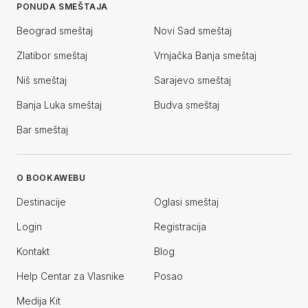
PONUDA SMEŠTAJA
Beograd smeštaj
Novi Sad smeštaj
Zlatibor smeštaj
Vrnjačka Banja smeštaj
Niš smeštaj
Sarajevo smeštaj
Banja Luka smeštaj
Budva smeštaj
Bar smeštaj
O BOOKAWEBU
Destinacije
Oglasi smeštaj
Login
Registracija
Kontakt
Blog
Help Centar za Vlasnike
Posao
Medija Kit