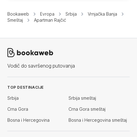
Bookaweb
Evropa
Srbija
Vrnjačka Banja
Smeštaj
Apartman Rajčić
Vodič do savršenog putovanja
TOP DESTINACIJE
Srbija
Srbija smeštaj
Crna Gora
Crna Gora smeštaj
Bosna i Hercegovina
Bosna i Hercegovina smeštaj