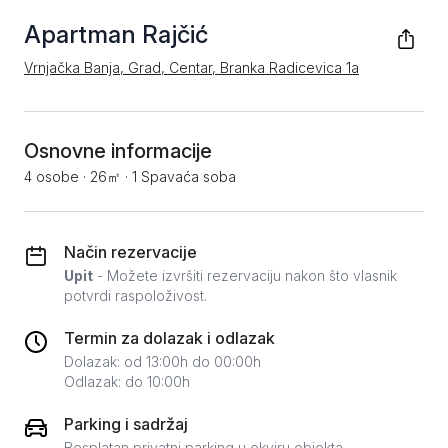
Apartman Rajčić
Vrnjačka Banja, Grad, Centar, Branka Radicevica 1a
Osnovne informacije
4 osobe
·
26㎡
·
1 Spavaća soba
Način rezervacije
Upit
- Možete izvršiti rezervaciju nakon što vlasnik
potvrdi raspoloživost.
Termin za dolazak i odlazak
Dolazak: od 13:00h do 00:00h
Odlazak: do 10:00h
Parking i sadržaj
Besplatan privatni parking u okviru objekta