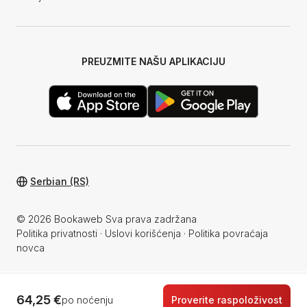
PREUZMITE NAŠU APLIKACIJU
Serbian (RS)
© 2026 Bookaweb Sva prava zadržana
Politika privatnosti
·
Uslovi korišćenja
·
Politika povraćaja
novca
64,25 €
po noćenju
Proverite raspoloživost