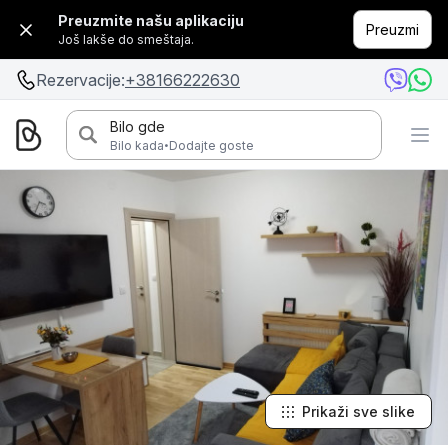
Preuzmite našu aplikaciju
Preuzmi
Još lakše do smeštaja.
Rezervacije:
+38166222630
Bilo gde
·
Bilo kada
Dodajte goste
Prikaži sve slike