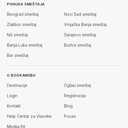
PONUDA SMEŠTAJA
Beograd smeštaj
Novi Sad smeštaj
Zlatibor smeštaj
Vrnjačka Banja smeštaj
Niš smeštaj
Sarajevo smeštaj
Banja Luka smeštaj
Budva smeštaj
Bar smeštaj
O BOOKAWEBU
Destinacije
Oglasi smeštaj
Login
Registracija
Kontakt
Blog
Help Centar za Vlasnike
Posao
Medija Kit