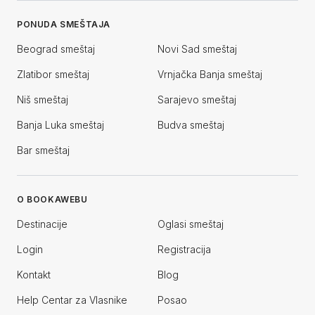
PONUDA SMEŠTAJA
Beograd smeštaj
Novi Sad smeštaj
Zlatibor smeštaj
Vrnjačka Banja smeštaj
Niš smeštaj
Sarajevo smeštaj
Banja Luka smeštaj
Budva smeštaj
Bar smeštaj
O BOOKAWEBU
Destinacije
Oglasi smeštaj
Login
Registracija
Kontakt
Blog
Help Centar za Vlasnike
Posao