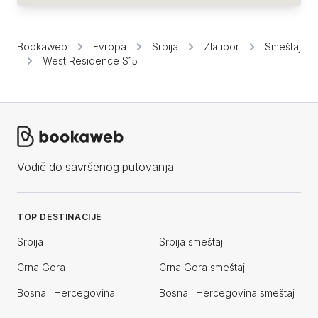
Bookaweb
Evropa
Srbija
Zlatibor
Smeštaj
West Residence S15
Vodič do savršenog putovanja
TOP DESTINACIJE
Srbija
Srbija smeštaj
Crna Gora
Crna Gora smeštaj
Bosna i Hercegovina
Bosna i Hercegovina smeštaj