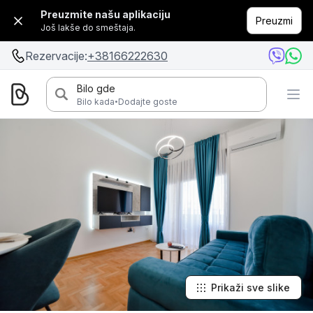
Preuzmite našu aplikaciju
Preuzmi
Još lakše do smeštaja.
Rezervacije:
+38166222630
Bilo gde
·
Bilo kada
Dodajte goste
Prikaži sve slike