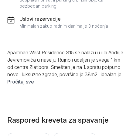
bezbedan parking
Uslovi rezervacije
Minimalan zakup radnim danima je 3 noćenja
Apartman West Residence S15 se nalazi u ulici Andrije
Jevremovića u naselju Rujno i udaljen je svega 1 km
od centra Zlatibora. Smešten je na 1. spratu potpuno
nove i luksuzne zgrade, površine je 38m2 i idealan je
za udoban boravak do 4 osobe. Apartman poseduje
Pročitaj sve
prostrani dnevni boravak sa ugaonom garniturom na
razvlačenje, kao i odvojenu spavaću sobu sa
udobnim bračnim krevetom. Moderna i funkcionalna
kuhinja je u potpunosti opremljena neophodnim
kuhinjskim elementima koji će maksimalno olakšati
Raspored kreveta za spavanje
pripremu hrane tokom boravka u apartmanu. Kupatilo
ima zastakljenu tuš kabinu, obezbeđene čiste peškire