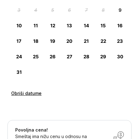
Obriši datume
Povoljna cena!
Smeštaj ima nižu cenu u odnosu na