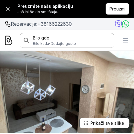
Preuzmite našu aplikaciju
Preuzmi
Još lakše do smeštaja.
Rezervacije:
+38166222630
Bilo gde
·
Bilo kada
Dodajte goste
Prikaži sve slike