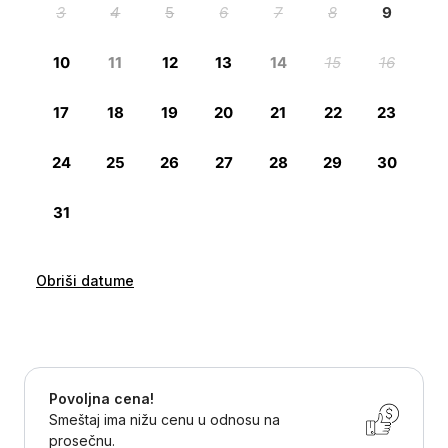
Obriši datume
Povoljna cena!
Smeštaj ima nižu cenu u odnosu na
prosečnu.