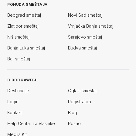
PONUDA SMEŠTAJA
Beograd smeštaj
Novi Sad smeštaj
Zlatibor smeštaj
Vrnjačka Banja smeštaj
Niš smeštaj
Sarajevo smeštaj
Banja Luka smeštaj
Budva smeštaj
Bar smeštaj
O BOOKAWEBU
Destinacije
Oglasi smeštaj
Login
Registracija
Kontakt
Blog
Help Centar za Vlasnike
Posao
Medija Kit