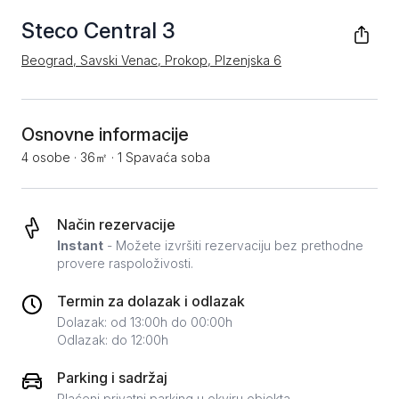
Steco Central 3
Beograd, Savski Venac, Prokop, Plzenjska 6
Osnovne informacije
4 osobe
·
36㎡
·
1 Spavaća soba
Način rezervacije
Instant
- Možete izvršiti rezervaciju bez prethodne
provere raspoloživosti.
Termin za dolazak i odlazak
Dolazak: od 13:00h do 00:00h
Odlazak: do 12:00h
Parking i sadržaj
Plaćeni privatni parking u okviru objekta