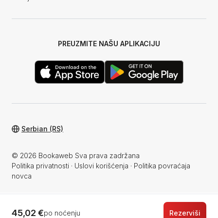
PREUZMITE NAŠU APLIKACIJU
Serbian (RS)
© 2026 Bookaweb Sva prava zadržana
Politika privatnosti
·
Uslovi korišćenja
·
Politika povraćaja
novca
45,02 €
po noćenju
Rezerviši