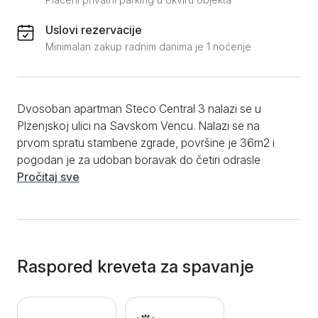
Uslovi rezervacije
Minimalan zakup radnim danima je 1 noćenje
Dvosoban apartman Steco Central 3 nalazi se u
Plzenjskoj ulici na Savskom Vencu. Nalazi se na
prvom spratu stambene zgrade, površine je 36m2 i
pogodan je za udoban boravak do četiri odrasle
osobe. Sastoji se od velike dnevne sobe sa udobnom
Pročitaj sve
ugaonom garniturom na razvlačenje, spavaće sobe
sa bračnim krevetom. Kuhinja je u potpunosti
opremljena i funkcionalna za kraći i duži boravak, a
poseduje i trpezarijski sto i stolice. Kupatilo ima tuš
kabinu, kao i obezbeđenu kozmeziku koja će olakšati
Raspored kreveta za spavanje
boravak u apartmanu. Od dodatnih pogodnosti je
gostima na raspolaganju besplatan WiFi internet, LCD
TV sa kablovskim kanalima, čisti peškiri i čista