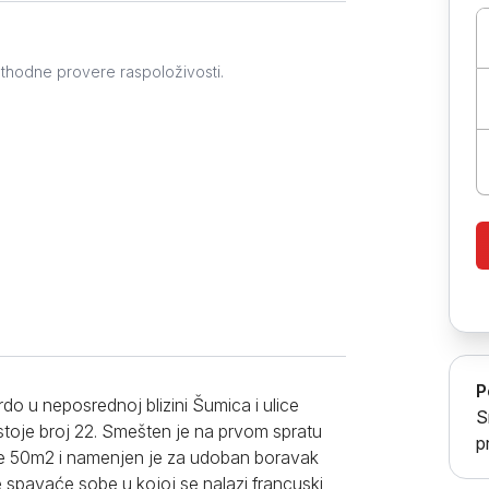
Prokuplje
ethodne provere raspoloživosti.
P
do u neposrednoj blizini Šumica i ulice
S
Ostoje broj 22. Smešten je na prvom spratu
p
 je 50m2 i namenjen je za udoban boravak
e spavaće sobe u kojoj se nalazi francuski