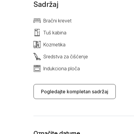
Sadržaj
Bračni krevet
Tuš kabina
Kozmetika
Sredstva za čišćenje
Indukciona ploča
Pogledajte kompletan sadržaj
Označite datume