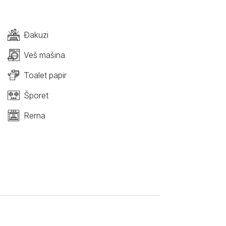
Đakuzi
Veš mašina
Toalet papir
Šporet
Rerna