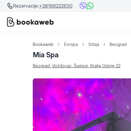
Rezervacije:
+38166222630
Srbija
Srbija
Bookaweb
Evropa
Srbija
Beograd
Mia Spa
Bosna i Hercegovina
Crna Gora
Beograd, Voždovac, Šumice, Kralja Ostoje 22
Beograd
Ostalo
Niš
Srebrno jezero
Prolom Banja
Užice