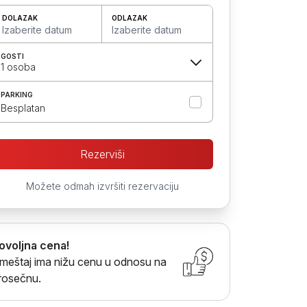
DOLAZAK
ODLAZAK
Izaberite datum
Izaberite datum
GOSTI
1 osoba
PARKING
Besplatan
Rezerviši
Možete odmah izvršiti rezervaciju
ovoljna cena!
meštaj ima nižu cenu u odnosu na
rosečnu.