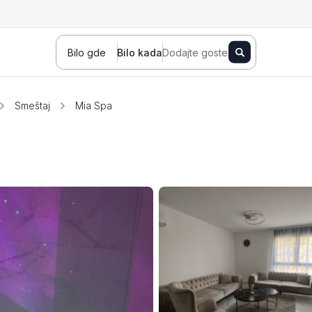
Bilo gde
Bilo kada
Dodajte goste
Smeštaj
Mia Spa
Novi Sad
Zlatibor
Kopaonik
Banja Koviljača
Sokobanja
Fruška gora
Tara
Stara planina
Banja Vrujci
Kragujevac
Ždrelo
Golubac
Bajina Bašta
Kraljevo
Jagodina