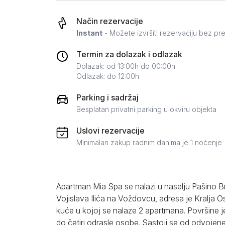
Zlatar
Način rezervacije
Instant
- Možete izvršiti rezervaciju bez pr
Termin za dolazak i odlazak
Dolazak: od 13:00h do 00:00h
Odlazak: do 12:00h
Parking i sadržaj
Besplatan privatni parking u okviru objekta
Uslovi rezervacije
Minimalan zakup radnim danima je 1 noćenje
Apartman Mia Spa se nalazi u naselju Pašino Br
Vojislava Ilića na Voždovcu, adresa je Kralja 
kuće u kojoj se nalaze 2 apartmana. Površine
do četiri odrasle osobe. Sastoji se od odvojen