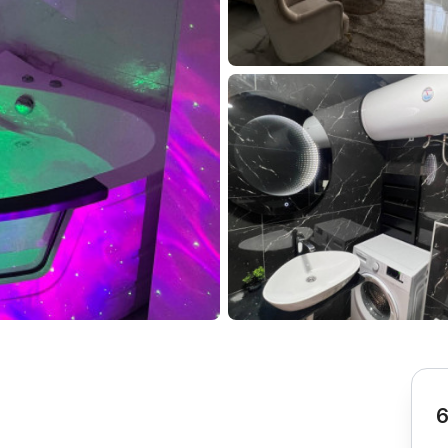
Subotica
Nova Varoš
Valjevo
Uvac
Kruševac
Pirot
Novi Pazar
Zrenjanin
Vršac
Gornji Milanovac
Raška
Leskovac
Bor
Požarevac
Senta
Požega
Sremska
Ljubovija
Mitrovica
Topola
Bela Crkva
Negotin
Bačka Palanka
Ćuprija
Kanjiža
Temerin
Novi Bečej
Mali Zvornik
6
Kosmaj
Golija
Bačka Topola