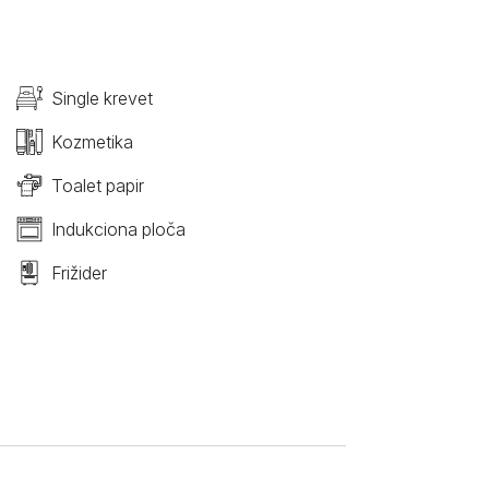
Single krevet
Kozmetika
Toalet papir
Indukciona ploča
Frižider