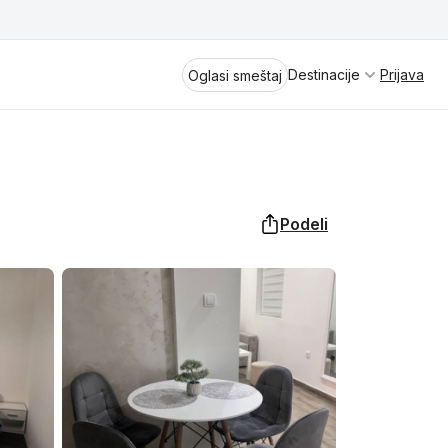
Destinacije
Prijava
Oglasi smeštaj
Podeli
Divčibare
Vrnjačka Banja
Spremite se za virtuelno putovanje
kroz jednu od najlepših zemalja
Perućac
Evrope i sveta. Uživaćete u prikazima
planinskih masiva poput Tare i Šar-
Kladovo
planine, ali i u ravničarskim predelima
prostrane Vojvodine. Istraživanje
Aranđelovac
tradicije i kulturnog dobra Srbije
otkriće vam pravu narav srpskog