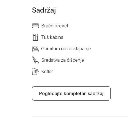
Sadržaj
Bračni krevet
Tuš kabina
Garnitura na rasklapanje
Sredstva za čišćenje
Ketler
Pogledajte kompletan sadržaj