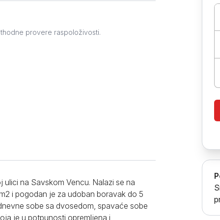
Prokuplje
ethodne provere raspoloživosti.
P
j ulici na Savskom Vencu. Nalazi se na
S
6m2 i pogodan je za udoban boravak do 5
p
od dnevne sobe sa dvosedom, spavaće sobe
oja je u potpunosti opremljena i