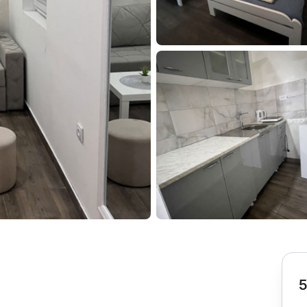
Subotica
Nova Varoš
Valjevo
Uvac
Kruševac
Pirot
Novi Pazar
Zrenjanin
Vršac
Gornji Milanovac
Raška
Leskovac
Bor
Požarevac
Senta
Požega
Sremska
Ljubovija
Mitrovica
Topola
Bela Crkva
Negotin
Bačka Palanka
Ćuprija
Kanjiža
Temerin
Novi Bečej
Mali Zvornik
5
Kosmaj
Golija
Bačka Topola