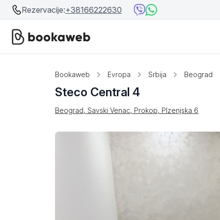
Rezervacije:
+38166222630
Srbija
Srbija
Bookaweb
Evropa
Srbija
Beograd
Steco Central 4
Bosna i Hercegovina
Crna Gora
Beograd, Savski Venac, Prokop, Plzenjska 6
Beograd
Ostalo
Niš
Srebrno jezero
Prolom Banja
Užice