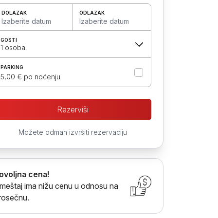
DOLAZAK
ODLAZAK
Izaberite datum
Izaberite datum
GOSTI
1 osoba
PARKING
5,00 € po noćenju
Rezerviši
Možete odmah izvršiti rezervaciju
ovoljna cena!
meštaj ima nižu cenu u odnosu na
rosečnu.