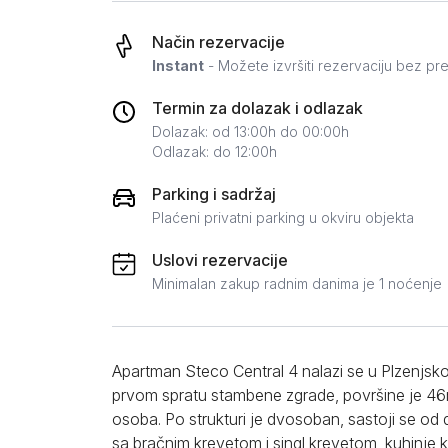
Zlatar
Način rezervacije
Instant
- Možete izvršiti rezervaciju bez pr
Termin za dolazak i odlazak
Dolazak: od 13:00h do 00:00h
Odlazak: do 12:00h
Parking i sadržaj
Plaćeni privatni parking u okviru objekta
Uslovi rezervacije
Minimalan zakup radnim danima je 1 noćenje
Apartman Steco Central 4 nalazi se u Plzenjsko
prvom spratu stambene zgrade, površine je 4
osoba. Po strukturi je dvosoban, sastoji se 
sa bračnim krevetom i singl krevetom, kuhinje k