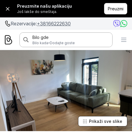
Preuzmite našu aplikaciju
Preuzmi
Još lakše do smeštaja.
Rezervacije:
+38166222630
Bilo gde
·
Bilo kada
Dodajte goste
Prikaži sve slike