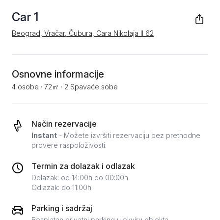
Car 1
Beograd, Vračar, Čubura, Cara Nikolaja II 62
Osnovne informacije
4 osobe
·
72㎡
·
2 Spavaće sobe
Način rezervacije
Instant
- Možete izvršiti rezervaciju bez prethodne
provere raspoloživosti.
Termin za dolazak i odlazak
Dolazak: od 14:00h do 00:00h
Odlazak: do 11:00h
Parking i sadržaj
Besplatan privatni parking u okviru objekta