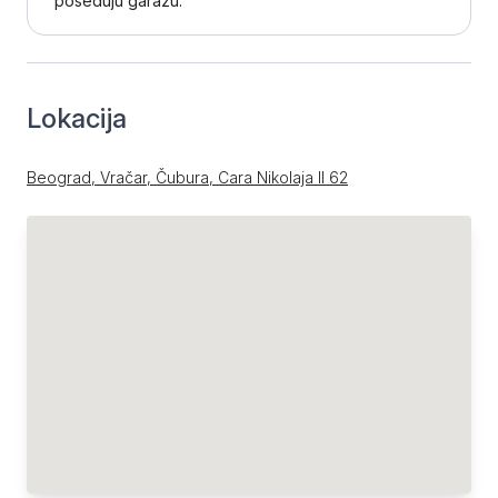
poseduju garažu.
Lokacija
Beograd, Vračar, Čubura, Cara Nikolaja II 62