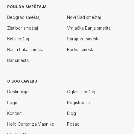
PONUDA SMEŠTAJA
Beograd smeštaj
Novi Sad smeštaj
Zlatibor smeštaj
Vrnjačka Banja smeštaj
Niš smeštaj
Sarajevo smeštaj
Banja Luka smeštaj
Budva smeštaj
Bar smeštaj
O BOOKAWEBU
Destinacije
Oglasi smeštaj
Login
Registracija
Kontakt
Blog
Help Centar za Vlasnike
Posao