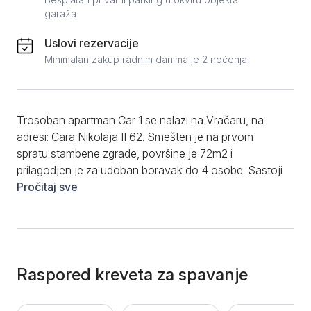
garaža
Uslovi rezervacije
Minimalan zakup radnim danima je 2 noćenja
Trosoban apartman Car 1 se nalazi na Vračaru, na
adresi: Cara Nikolaja II 62. Smešten je na prvom
spratu stambene zgrade, površine je 72m2 i
prilagodjen je za udoban boravak do 4 osobe. Sastoji
se od dve odvojene spavaće sobe u kojima se
Pročitaj sve
nalaze francuski ležajevi, dnevni boravak sa
komfornom sofom, kompletno opremljenom kuhinjom
koja poseduje sve potrebne kuhinjske elemente,
pribor i prilagodjena je kako za kraći, tako i za duži
period boravka. Kupatilo sa tušem. Od dodatnog
Raspored kreveta za spavanje
sadržaja, gostima je na raspolaganju besplatan WiFi
internet, flat-screen TV sa kablovskim kanalima, čisti