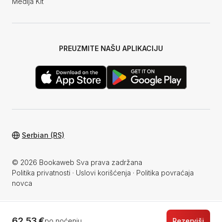
Medija Kit
PREUZMITE NAŠU APLIKACIJU
Serbian (RS)
© 2026 Bookaweb Sva prava zadržana
Politika privatnosti
·
Uslovi korišćenja
·
Politika povraćaja
novca
62,53 €
po noćenju
Rezerviši