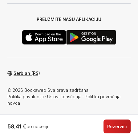
PREUZMITE NAŠU APLIKACIJU
Serbian (RS)
© 2026 Bookaweb Sva prava zadržana
Politika privatnosti
·
Uslovi korišćenja
·
Politika povraćaja
novca
58,41 €
po noćenju
Rezerviši