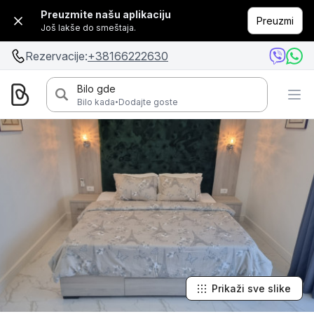
Preuzmite našu aplikaciju
Preuzmi
Još lakše do smeštaja.
Rezervacije:
+38166222630
Bilo gde
·
Bilo kada
Dodajte goste
Prikaži sve slike