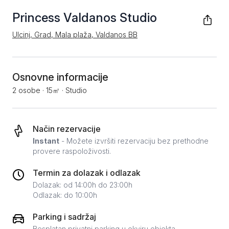
Princess Valdanos Studio
Ulcinj, Grad, Mala plaža, Valdanos BB
Osnovne informacije
2 osobe
·
15㎡
·
Studio
Način rezervacije
Instant
- Možete izvršiti rezervaciju bez prethodne
provere raspoloživosti.
Termin za dolazak i odlazak
Dolazak: od 14:00h do 23:00h
Odlazak: do 10:00h
Parking i sadržaj
Besplatan privatni parking u okviru objekta