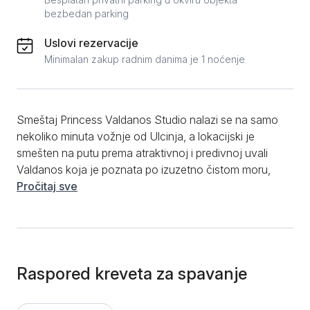
bezbedan parking
Uslovi rezervacije
Minimalan zakup radnim danima je 1 noćenje
Smeštaj Princess Valdanos Studio nalazi se na samo
nekoliko minuta vožnje od Ulcinja, a lokacijski je
smešten na putu prema atraktivnoj i predivnoj uvali
Valdanos koja je poznata po izuzetno čistom moru,
šljunkovitoj plaži i velikim maslinjacima. Princess
Pročitaj sve
Valdanos nudi studio apartman koji ima 15m2 i idealan
je za komforan boravak najviše dve odrasle osobe.
Sastoji se od glavne prostorije u kojoj je smešten
veliki bračni krevet i kupatila sa tuš kabinom. Gostima
su još na raspolaganju frižider, ketler, indukciona
Raspored kreveta za spavanje
ploča kao i osnovno posuđe i escajg. Ono što je
velika pogodnost ovog studio apartmana jeste što