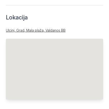
Lokacija
Ulcinj, Grad, Mala plaža, Valdanos BB