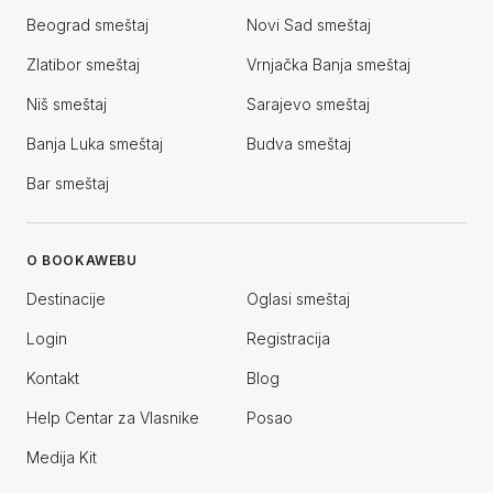
Beograd smeštaj
Novi Sad smeštaj
Zlatibor smeštaj
Vrnjačka Banja smeštaj
Niš smeštaj
Sarajevo smeštaj
Banja Luka smeštaj
Budva smeštaj
Bar smeštaj
O BOOKAWEBU
Destinacije
Oglasi smeštaj
Login
Registracija
Kontakt
Blog
Help Centar za Vlasnike
Posao
Medija Kit