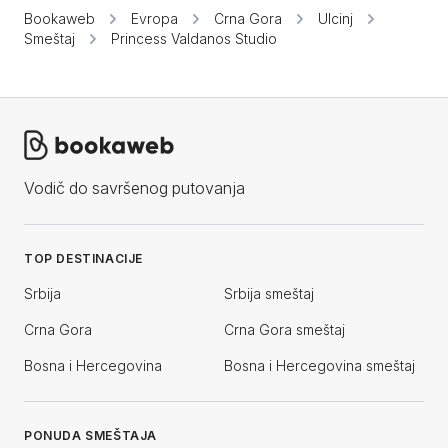
Bookaweb
Evropa
Crna Gora
Ulcinj
Smeštaj
Princess Valdanos Studio
Vodič do savršenog putovanja
TOP DESTINACIJE
Srbija
Srbija smeštaj
Crna Gora
Crna Gora smeštaj
Bosna i Hercegovina
Bosna i Hercegovina smeštaj
PONUDA SMEŠTAJA