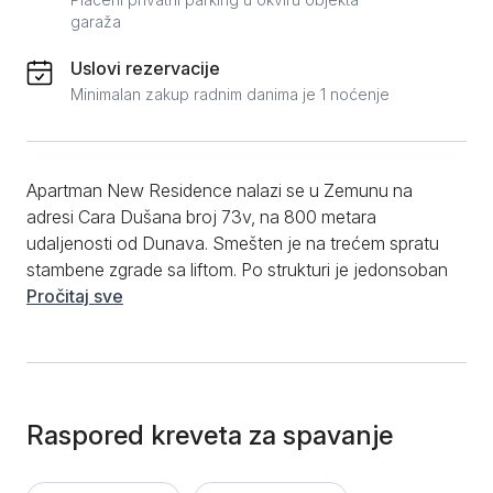
garaža
Uslovi rezervacije
Minimalan zakup radnim danima je 1 noćenje
Apartman New Residence nalazi se u Zemunu na
adresi Cara Dušana broj 73v, na 800 metara
udaljenosti od Dunava. Smešten je na trećem spratu
stambene zgrade sa liftom. Po strukturi je jedonsoban
apartman, ima 41m2 i namenjen je za komforan
Pročitaj sve
boravak do tri odrasle osobe. Sastoji se od dnevnog
boravka sa kaučem, kuhinje koja je opremljena svim
elementima kako za kraće tako i za duže boravke,
dela za ručavanje, odvojene spavaće sobe sa
francuskim krevetom i kupatila sa kadom. Od
Raspored kreveta za spavanje
dodatnog sadržaja gostima su na raspolaganju
besplatan WIFI, LCD TV sa kablovskim kanalima i čisti