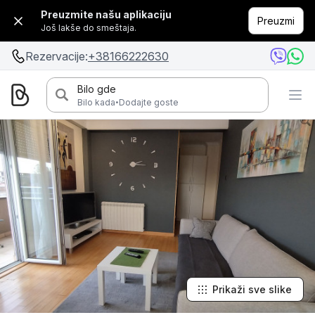
Preuzmite našu aplikaciju
Preuzmi
Još lakše do smeštaja.
Rezervacije:
+38166222630
Bilo gde
·
Bilo kada
Dodajte goste
Prikaži sve slike