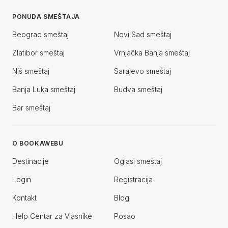
PONUDA SMEŠTAJA
Beograd smeštaj
Novi Sad smeštaj
Zlatibor smeštaj
Vrnjačka Banja smeštaj
Niš smeštaj
Sarajevo smeštaj
Banja Luka smeštaj
Budva smeštaj
Bar smeštaj
O BOOKAWEBU
Destinacije
Oglasi smeštaj
Login
Registracija
Kontakt
Blog
Help Centar za Vlasnike
Posao