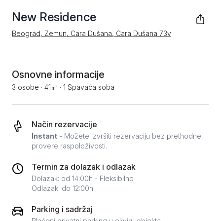
New Residence
Beograd, Zemun, Cara Dušana, Cara Dušana 73v
Osnovne informacije
3 osobe
·
41㎡
·
1 Spavaća soba
Način rezervacije
Instant
- Možete izvršiti rezervaciju bez prethodne
provere raspoloživosti.
Termin za dolazak i odlazak
Dolazak: od 14:00h - Fleksibilno
Odlazak: do 12:00h
Parking i sadržaj
Plaćeni privatni parking u okviru objekta