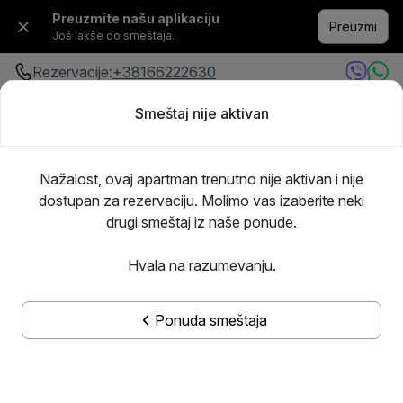
Preuzmite našu aplikaciju
Preuzmi
Još lakše do smeštaja.
Rezervacije:
+38166222630
Smeštaj nije aktivan
Bilo gde
·
Bilo kada
Dodajte goste
Nažalost, ovaj apartman trenutno nije aktivan i nije
dostupan za rezervaciju. Molimo vas izaberite neki
drugi smeštaj iz naše ponude.
Hvala na razumevanju.
Ponuda smeštaja
Prikaži sve slike