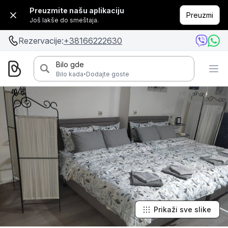
Preuzmite našu aplikaciju
Preuzmi
Još lakše do smeštaja.
Rezervacije:
+38166222630
Bilo gde
·
Bilo kada
Dodajte goste
Prikaži sve slike