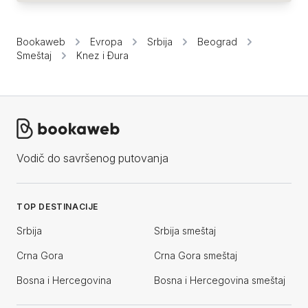
Bookaweb
Evropa
Srbija
Beograd
Smeštaj
Knez i Đura
Vodič do savršenog putovanja
TOP DESTINACIJE
Srbija
Srbija smeštaj
Crna Gora
Crna Gora smeštaj
Bosna i Hercegovina
Bosna i Hercegovina smeštaj