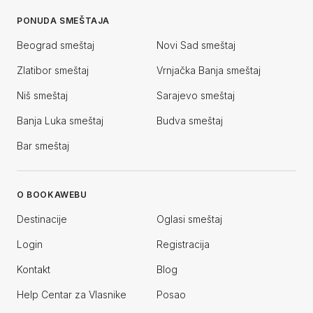
PONUDA SMEŠTAJA
Beograd smeštaj
Novi Sad smeštaj
Zlatibor smeštaj
Vrnjačka Banja smeštaj
Niš smeštaj
Sarajevo smeštaj
Banja Luka smeštaj
Budva smeštaj
Bar smeštaj
O BOOKAWEBU
Destinacije
Oglasi smeštaj
Login
Registracija
Kontakt
Blog
Help Centar za Vlasnike
Posao