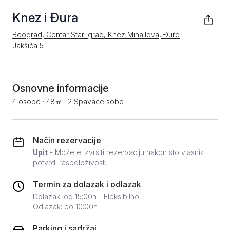
Knez i Đura
Beograd, Centar Stari grad, Knez Mihailova, Đure
Jakšića 5
Osnovne informacije
4 osobe
·
48㎡
·
2 Spavaće sobe
Način rezervacije
Upit
- Možete izvršiti rezervaciju nakon što vlasnik
potvrdi raspoloživost.
Termin za dolazak i odlazak
Dolazak: od 15:00h - Fleksibilno
Odlazak: do 10:00h
Parking i sadržaj