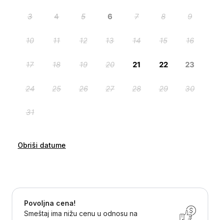
Obriši datume
Povoljna cena!
Smeštaj ima nižu cenu u odnosu na