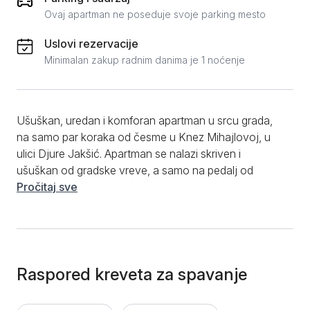
Ovaj apartman ne poseduje svoje parking mesto
Uslovi rezervacije
Minimalan zakup radnim danima je 1 noćenje
Ušuškan, uredan i komforan apartman u srcu grada,
na samo par koraka od česme u Knez Mihajlovoj, u
ulici Djure Jakšić. Apartman se nalazi skriven i
ušuškan od gradske vreve, a samo na pedalj od
glavne turističke ulice i šetačke zone. Smešten je u
Pročitaj sve
centru Prima i predvidjen je za prijatan boravak do 4
osobe. U ulazu, pored našeg apartmana, nalaze se
još dva manja apartmana, frizerski i kozmetički salon
tako da je u noćnim časovima, vaš mir zagarantovan.
Pored našeg ulaza nalazi se oftamoloska ordinacija i
Raspored kreveta za spavanje
ordinacija za estetsku medicinu. Apartman u svom
sklopu sadrzi WIFI, TV, klima uređaj,mikrotalasnu