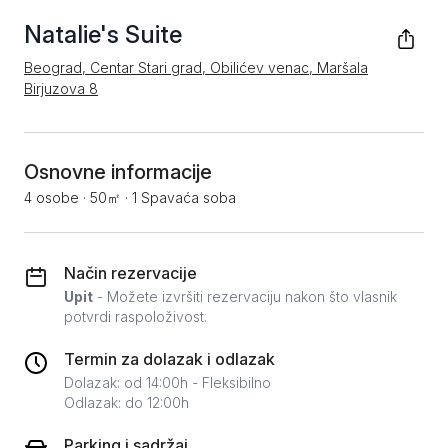
Natalie's Suite
Beograd, Centar Stari grad, Obilićev venac, Maršala
Birjuzova 8
Osnovne informacije
4 osobe
·
50㎡
·
1 Spavaća soba
Način rezervacije
Upit
- Možete izvršiti rezervaciju nakon što vlasnik
potvrdi raspoloživost.
Termin za dolazak i odlazak
Dolazak: od 14:00h - Fleksibilno
Odlazak: do 12:00h
Parking i sadržaj