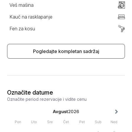
Veš mašina
Kauč na rasklapanje
Fen za kosu
Pogledajte kompletan sadržaj
Označite datume
Označite period rezervacije i vidite cenu