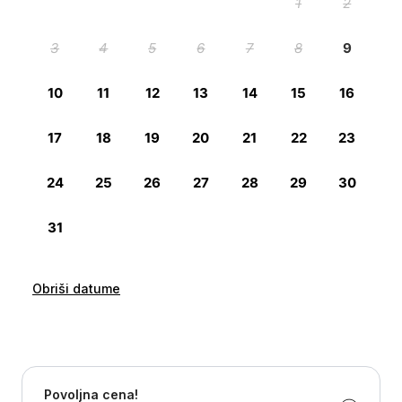
Obriši datume
Povoljna cena!