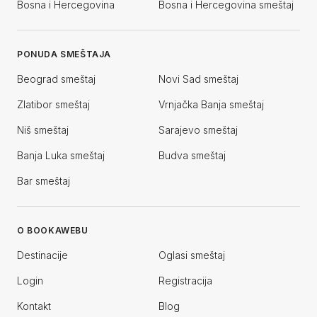
Bosna i Hercegovina
Bosna i Hercegovina smeštaj
PONUDA SMEŠTAJA
Beograd smeštaj
Novi Sad smeštaj
Zlatibor smeštaj
Vrnjačka Banja smeštaj
Niš smeštaj
Sarajevo smeštaj
Banja Luka smeštaj
Budva smeštaj
Bar smeštaj
O BOOKAWEBU
Destinacije
Oglasi smeštaj
Login
Registracija
Kontakt
Blog