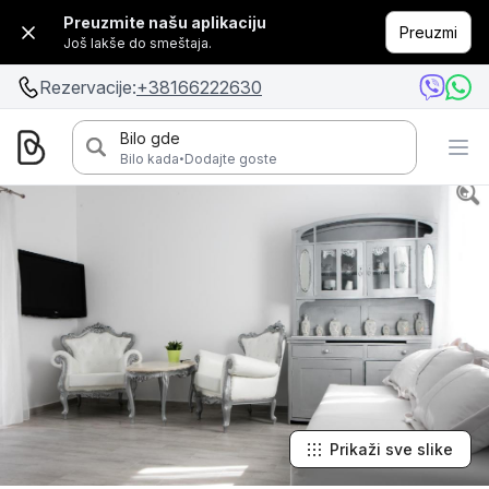
Preuzmite našu aplikaciju
Preuzmi
Još lakše do smeštaja.
Rezervacije:
+38166222630
Bilo gde
·
Bilo kada
Dodajte goste
Prikaži sve slike