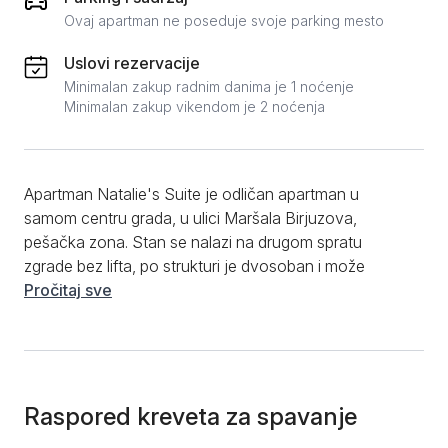
Ovaj apartman ne poseduje svoje parking mesto
Uslovi rezervacije
Minimalan zakup radnim danima je 1 noćenje
Minimalan zakup vikendom je 2 noćenja
Apartman Natalie's Suite je odličan apartman u
samom centru grada, u ulici Maršala Birjuzova,
pešačka zona. Stan se nalazi na drugom spratu
zgrade bez lifta, po strukturi je dvosoban i može
ugostiti 4 osobe. U blizini apartmana dostupni su
Pročitaj sve
brojni restorani, kafići, poslastičarnice, prodavnice.
Trg republike i Knez Mihailova ulica je na par minuta
hoda, jednostavno savršena lokacija za goste koji
žele da budu u centru gradskih dešavanja. Apartman
poseduje dnevni boravak sa kuhinjom, spavaću
Raspored kreveta za spavanje
sobu, kupatilo i terasu. U dnevnoj sobi se nalazi