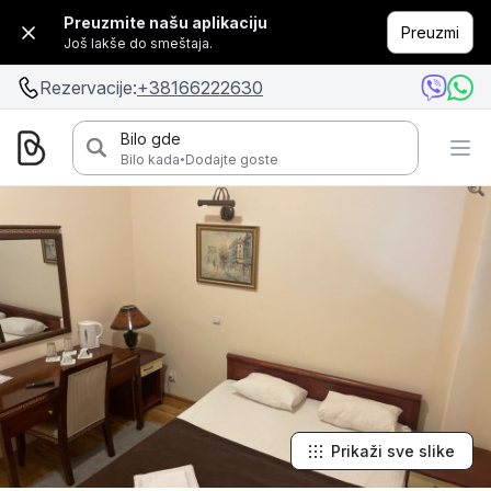
Preuzmite našu aplikaciju
Preuzmi
Još lakše do smeštaja.
Rezervacije:
+38166222630
Bilo gde
·
Bilo kada
Dodajte goste
Prikaži sve slike