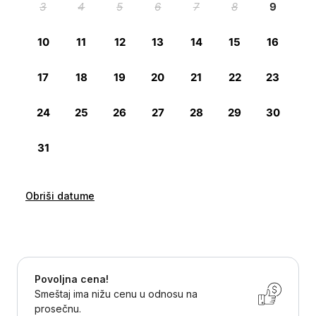
Obriši datume
Povoljna cena!
Smeštaj ima nižu cenu u odnosu na
prosečnu.