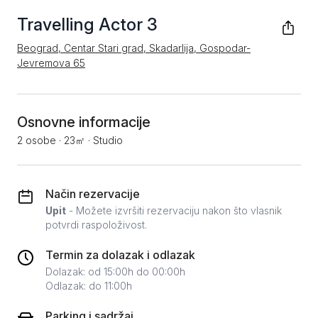
Travelling Actor 3
Beograd, Centar Stari grad, Skadarlija, Gospodar-
Jevremova 65
Osnovne informacije
2 osobe
·
23㎡
·
Studio
Način rezervacije
Upit
- Možete izvršiti rezervaciju nakon što vlasnik
potvrdi raspoloživost.
Termin za dolazak i odlazak
Dolazak: od 15:00h do 00:00h
Odlazak: do 11:00h
Parking i sadržaj