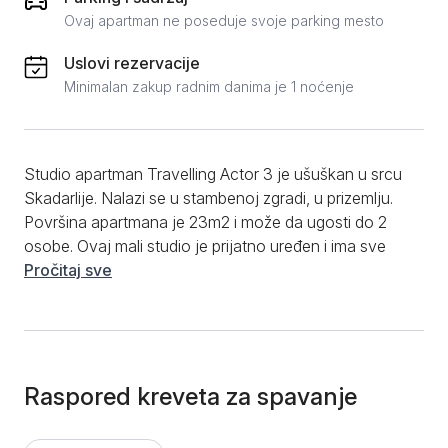
Ovaj apartman ne poseduje svoje parking mesto
Uslovi rezervacije
Minimalan zakup radnim danima je 1 noćenje
Studio apartman Travelling Actor 3 je ušuškan u srcu
Skadarlije. Nalazi se u stambenoj zgradi, u prizemlju.
Površina apartmana je 23m2 i može da ugosti do 2
osobe. Ovaj mali studio je prijatno uređen i ima sve
neophodne stvari za ugodan odmor. Sastoji se od
Pročitaj sve
sobe sa bračnim krevetom, u kojoj se još nalazi
ormar, Tv, klima, sto i veliko ogledalo. Od dodatnog
sadržaja ima i klimu, internet, kablovsku, kao i čiste
peškire i posteljinu. Kupatilo je opremljeno tuš
kabinom. Apartman ne poseduje kuhinju, ali ima
Raspored kreveta za spavanje
frižider i ketler. Adaptiran je i za kraće i duže boravke.
Prednost ovog apartmana je dobra lokacija, jer se