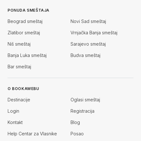
PONUDA SMEŠTAJA
Beograd smeštaj
Novi Sad smeštaj
Zlatibor smeštaj
Vrnjačka Banja smeštaj
Niš smeštaj
Sarajevo smeštaj
Banja Luka smeštaj
Budva smeštaj
Bar smeštaj
O BOOKAWEBU
Destinacije
Oglasi smeštaj
Login
Registracija
Kontakt
Blog
Help Centar za Vlasnike
Posao