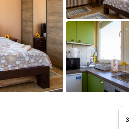
Subotica
Nova Varoš
Valjevo
Uvac
Kruševac
Pirot
Novi Pazar
Zrenjanin
Vršac
Gornji Milanovac
Raška
Leskovac
Bor
Požarevac
Senta
Požega
Sremska
Ljubovija
Mitrovica
Topola
Bela Crkva
Negotin
Bačka Palanka
Ćuprija
Kanjiža
Temerin
Novi Bečej
Mali Zvornik
3
Kosmaj
Golija
Bačka Topola