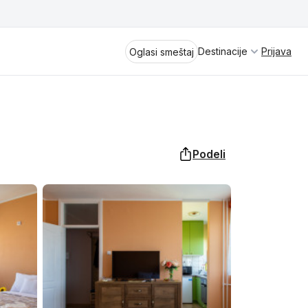
Destinacije
Prijava
Oglasi smeštaj
Podeli
Divčibare
Vrnjačka Banja
Spremite se za virtuelno putovanje
kroz jednu od najlepših zemalja
Perućac
Evrope i sveta. Uživaćete u prikazima
planinskih masiva poput Tare i Šar-
Kladovo
planine, ali i u ravničarskim predelima
prostrane Vojvodine. Istraživanje
Aranđelovac
tradicije i kulturnog dobra Srbije
otkriće vam pravu narav srpskog