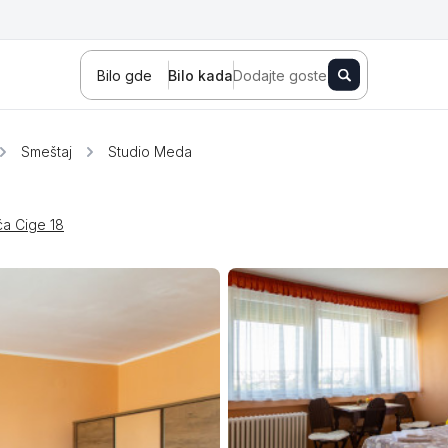
Bilo gde
Bilo kada
Dodajte goste
Smeštaj
Studio Meda
a Cige 18
Novi Sad
Zlatibor
Kopaonik
Banja Koviljača
Sokobanja
Fruška gora
Tara
Stara planina
Banja Vrujci
Kragujevac
Ždrelo
Golubac
Bajina Bašta
Kraljevo
Jagodina