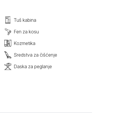
Tuš kabina
Fen za kosu
Kozmetika
Sredstva za čišćenje
Daska za peglanje