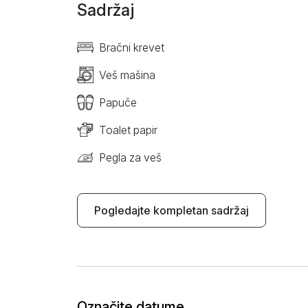
Sadržaj
Bračni krevet
Veš mašina
Papuče
Toalet papir
Pegla za veš
Pogledajte kompletan sadržaj
Označite datume