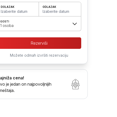
DOLAZAK
ODLAZAK
Izaberite datum
Izaberite datum
GOSTI
1 osoba
Rezerviši
Možete odmah izvršiti rezervaciju
ajniža cena!
vo je jedan on najpovoljnijih
meštaja.