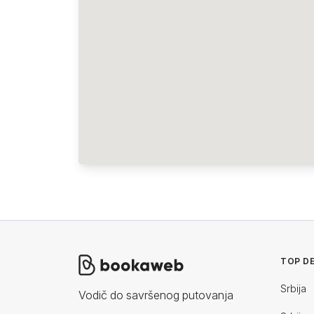
TOP DE
Srbija
Vodič do savršenog putovanja