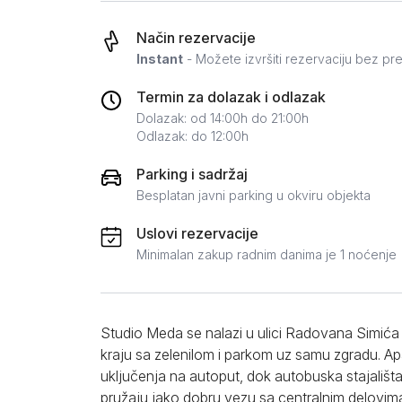
Zlatar
Način rezervacije
Instant
- Možete izvršiti rezervaciju bez pr
Termin za dolazak i odlazak
Dolazak: od 14:00h do 21:00h
Odlazak: do 12:00h
Parking i sadržaj
Besplatan javni parking u okviru objekta
Uslovi rezervacije
Minimalan zakup radnim danima je 1 noćenje
Studio Meda se nalazi u ulici Radovana Simića 
kraju sa zelenilom i parkom uz samu zgradu. A
uključenja na autoput, dok autobuska stajališt
pružaju jako dobru vezu sa centralnim delovima 