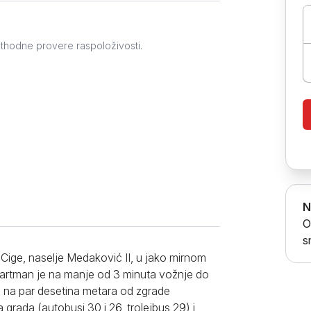
Prokuplje
ethodne provere raspoloživosti.
N
O
s
Cige, naselje Medaković II, u jako mirnom
partman je na manje od 3 minuta vožnje do
a na par desetina metara od zgrade
grada (autobusi 30 i 26, trolejbus 29) i