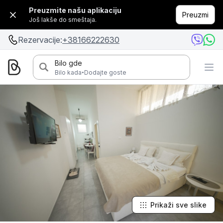
Preuzmite našu aplikaciju
Preuzmi
Još lakše do smeštaja.
Rezervacije:
+38166222630
Bilo gde
·
Bilo kada
Dodajte goste
Prikaži sve slike