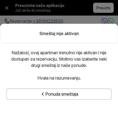
Preuzmite našu aplikaciju
Preuzmi
Još lakše do smeštaja.
Rezervacije:
+38166222630
Smeštaj nije aktivan
Bilo gde
·
Bilo kada
Dodajte goste
Nažalost, ovaj apartman trenutno nije aktivan i nije
dostupan za rezervaciju. Molimo vas izaberite neki
drugi smeštaj iz naše ponude.
Hvala na razumevanju.
Ponuda smeštaja
Prikaži sve slike